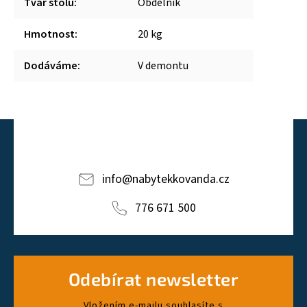
Tvar stolu
:
Obdélník
Hmotnost
:
20 kg
Dodáváme
:
V demontu
info
@
nabytekkovanda.cz
776 671 500
Odebírat newsletter
Vložením e-mailu souhlasíte s