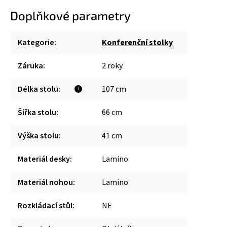
Doplňkové parametry
Kategorie
:
Konferenční stolky
Záruka
:
2 roky
Délka stolu
:
107 cm
?
Šířka stolu
:
66 cm
Výška stolu
:
41 cm
Materiál desky
:
Lamino
Materiál nohou
:
Lamino
Rozkládací stůl
:
NE