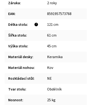
Záruka
:
2 roky
EAN
:
8591957573768
Délka stolu
:
121 cm
?
Šířka stolu
:
61 cm
Výška stolu
:
45 cm
Materiál desky
:
Keramika
Materiál nohou
:
Kov
Rozkládací stůl
:
NE
Tvar stolu
:
Obdélník
Nosnost
:
25 kg