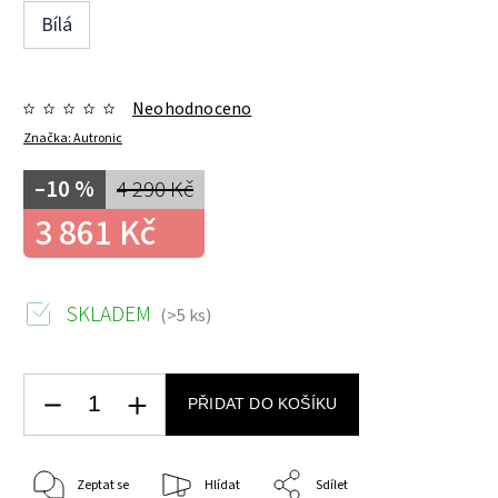
Bílá
Neohodnoceno
Značka:
Autronic
–10 %
4 290 Kč
3 861 Kč
SKLADEM
(>5 ks)
PŘIDAT DO KOŠÍKU
Zeptat se
Hlídat
Sdílet