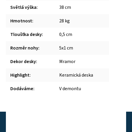
Světlá výška
:
38 cm
Hmotnost
:
28 kg
Tloušťka desky
:
0,5 cm
Rozměr nohy
:
5x1 cm
Dekor desky
:
Mramor
Highlight
:
Keramická deska
Dodáváme
:
V demontu