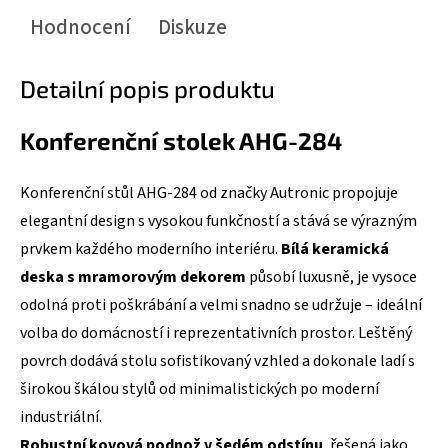
Hodnocení
Diskuze
Detailní popis produktu
Konferenční stolek AHG-284
Konferenční stůl AHG-284 od značky Autronic propojuje
elegantní design s vysokou funkčností a stává se výrazným
prvkem každého moderního interiéru.
Bílá keramická
deska s mramorovým dekorem
působí luxusně, je vysoce
odolná proti poškrábání a velmi snadno se udržuje – ideální
volba do domácností i reprezentativních prostor. Leštěný
povrch dodává stolu sofistikovaný vzhled a dokonale ladí s
širokou škálou stylů od minimalistických po moderní
industriální.
Robustní kovová podnož v šedém odstínu
, řešená jako