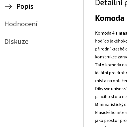
Detailní
Popis
Komoda 4
Hodnocení
Komoda 4
z mas
Diskuze
hodí do jakéhoko
přírodní kresbě 
konstrukce zaru
Tato komoda na
ideální pro drob
místa na obleče
Díky své univerzá
psacího stolu n
Minimalistický d
klasického inter
jako prostor pro