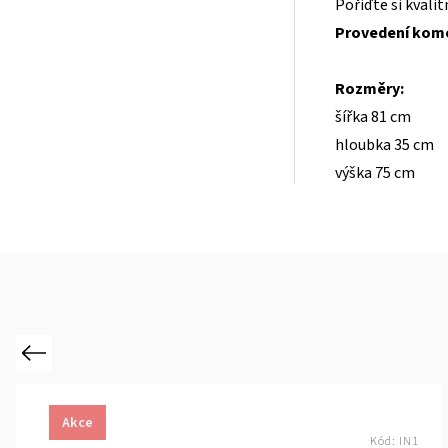
Pořiďte si kvali
Provedení komo
Rozměry:
šířka 81 cm
hloubka 35 cm
výška 75 cm
Previous
Akce
Kód:
IN1