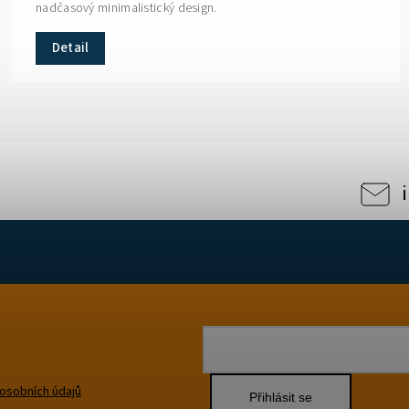
nadčasový minimalistický design.
Detail
osobních údajů
Přihlásit se