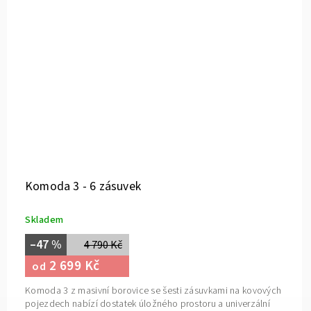
Komoda 3 - 6 zásuvek
Skladem
–47 %
4 790 Kč
2 699 Kč
od
Komoda 3 z masivní borovice se šesti zásuvkami na kovových
pojezdech nabízí dostatek úložného prostoru a univerzální