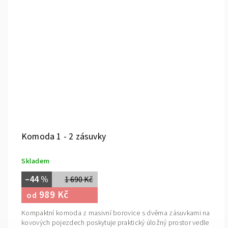
Komoda 1 - 2 zásuvky
Skladem
–44 %
1 690 Kč
989 Kč
od
Kompaktní komoda z masivní borovice s dvěma zásuvkami na
kovových pojezdech poskytuje praktický úložný prostor vedle