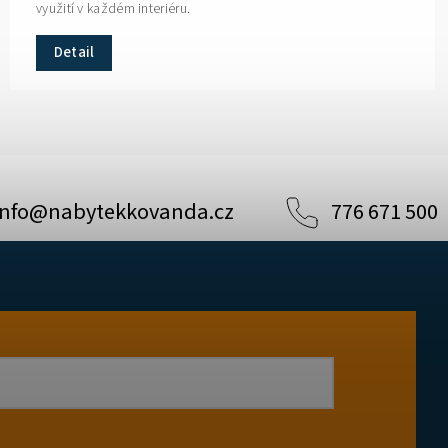
využití v každém interiéru.
Detail
info
@
nabytekkovanda.cz
776 671 500