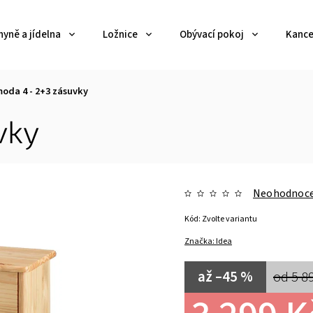
yně a jídelna
Ložnice
Obývací pokoj
Kance
oda 4 - 2+3 zásuvky
vky
Neohodnoc
Kód:
Zvolte variantu
Značka:
Idea
až –45 %
od 5 8