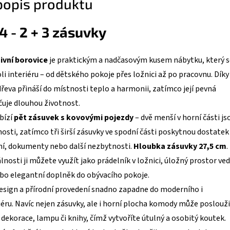
 popis produktu
 - 2 + 3 zásuvky
ivní borovice
je praktickým a nadčasovým kusem nábytku, který s
li interiéru – od dětského pokoje přes ložnici až po pracovnu. Díky
dřeva přináší do místnosti teplo a harmonii, zatímco její pevná
čuje dlouhou životnost.
bízí
pět zásuvek s kovovými pojezdy
– dvě menší v horní části js
nosti, zatímco tři širší zásuvky ve spodní části poskytnou dostatek
ní, dokumenty nebo další nezbytnosti.
Hloubka zásuvky 27,5 cm
.
lnosti ji můžete využít jako prádelník v ložnici, úložný prostor ved
ebo elegantní doplněk do obývacího pokoje.
esign a přírodní provedení snadno zapadne do moderního i
iéru. Navíc nejen zásuvky, ale i horní plocha komody může poslouž
 dekorace, lampu či knihy, čímž vytvoříte útulný a osobitý koutek.