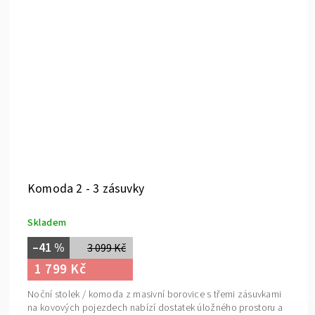
Komoda 2 - 3 zásuvky
Skladem
–41 %
3 099 Kč
1 799 Kč
Noční stolek / komoda z masivní borovice s třemi zásuvkami
na kovových pojezdech nabízí dostatek úložného prostoru a