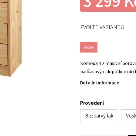
3 299 K
ZVOLTE VARIANTU
Akce
Komoda 4 z masivní borovic
nadčasovým doplňkem do k
Detailní informace
Provedení
Bezbarvý lak
Vos