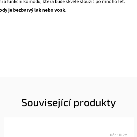
tní a funkční komodu, která bude skvěle sloužit po mnoho let.
dy je bezbarvý lak nebo vosk.
Související produkty
Kód:
IN2V