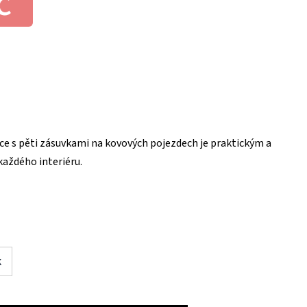
č
e s pěti zásuvkami na kovových pojezdech je praktickým a
aždého interiéru.
k