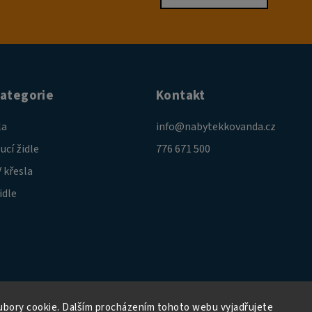
kategorie
Kontakt
la
info
@
nabytekkovanda.cz
ucí židle
776 671 500
 křesla
idle
bory cookie. Dalším procházením tohoto webu vyjadřujete