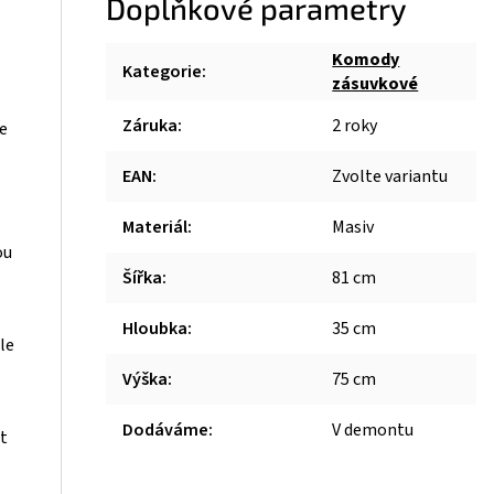
Doplňkové parametry
Komody
Kategorie
:
zásuvkové
Záruka
:
2 roky
e
EAN
:
Zvolte variantu
Materiál
:
Masiv
ou
Šířka
:
81 cm
Hloubka
:
35 cm
le
Výška
:
75 cm
Dodáváme
:
V demontu
it