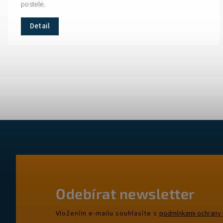
postele.
Detail
Odebírat newsletter
Vložením e-mailu souhlasíte s
podmínkami ochrany 