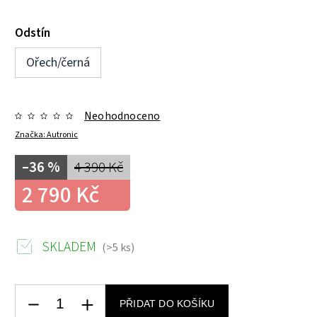
Odstín
Ořech/černá
Neohodnoceno
Značka:
Autronic
–36 %
4 390 Kč
2 790 Kč
SKLADEM
(>5 ks)
PŘIDAT DO KOŠÍKU