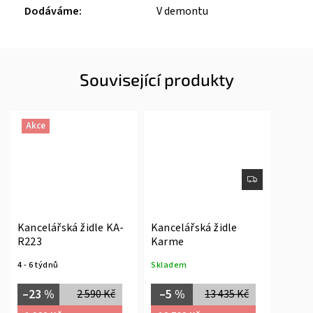
Dodáváme
:
V demontu
Související produkty
Akce
Kancelářská židle KA-
Kancelářská židle
R223
Karme
4 - 6 týdnů
Skladem
–23 %
–5 %
2 590 Kč
13 435 Kč