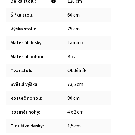
Délka stolu
:
120 cm
?
Šířka stolu
:
60 cm
Výška stolu
:
75 cm
Materiál desky
:
Lamino
Materiál nohou
:
Kov
Tvar stolu
:
Obdélník
Světlá výška
:
73,5 cm
Rozteč nohou
:
80 cm
Rozměr nohy
:
4 x 2 cm
Tloušťka desky
:
1,5 cm