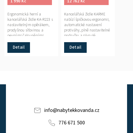
1 990 Kč
12 762 Kč
Ergonomická herní a
Kancelářská židle KARME
kancelářská židle KA-R223 s
nabízí špičkovou ergonomii,
nastavitelným opěrákem,
automatické nastavení
prodyšnou síťovinou a
protiváhy, plně nastavitelné
pevnými čalouněnými
područky a plynulé
područkami. Stabilní
nastavení hloubky sedáku
konstrukce, pohodlné sezení
pro maximální pohodlí při
Detail
Detail
a nosnost 120 kg.
práci.
info
@
nabytekkovanda.cz
776 671 500