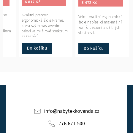
6 817 Kč
8 472 Kč
el se
Kvalitní pracovní
Velmi kvalitní ergonomická
ergonomická židle Frame,
židle nabízející maximální
která svým nastavením
komfort sezení a užitných
avníkem
osloví velmi široké spektrum
vlastností.
zákazníků.
Do košíku
Do košíku
info
@
nabytekkovanda.cz
776 671 500