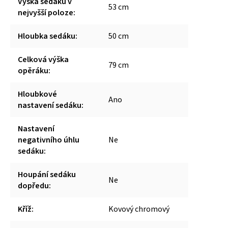
Výška sedáku v
53 cm
nejvyšší poloze
:
Hloubka sedáku
:
50 cm
Celková výška
79 cm
opěráku
:
Hloubkové
Ano
nastavení sedáku
:
Nastavení
negativního úhlu
Ne
sedáku
:
Houpání sedáku
Ne
dopředu
:
Kříž
:
Kovový chromový