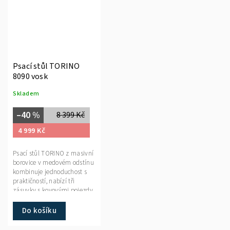
Psací stůl TORINO
8090 vosk
Skladem
–40 %
8 399 Kč
4 999 Kč
Psací stůl TORINO z masivní
borovice v medovém odstínu
kombinuje jednoduchost s
praktičností, nabízí tři
zásuvky s kovovými pojezdy,
menší polici a dostatečně
velkou pracovní...
Do košíku