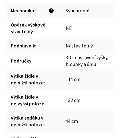
Mechanika
:
Synchronní
?
Opěrák výškově
NE
stavitelný
:
Podhlavník
:
Nastavitelný
3D - nastavení výšky,
Područky
:
hloubky a úhlu
Výška židle v
114 cm
nejnižší poloze
:
Výška židle v
132 cm
nejvyšší poloze
:
Výška sedáku v
44 cm
nejnižší poloze
: