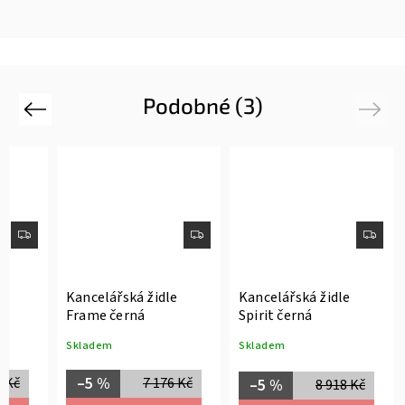
Podobné (3)
Previous
Next
e
Kancelářská židle
Kancelářská židle
Frame černá
Spirit černá
Skladem
Skladem
–5 %
0 Kč
7 176 Kč
–5 %
8 918 Kč