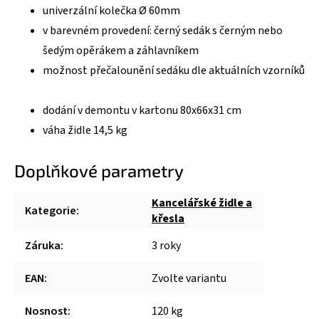
univerzální kolečka Ø 60mm
v barevném provedení: černý sedák s černým nebo
šedým opěrákem a záhlavníkem
možnost přečalounění sedáku dle aktuálních vzorníků
dodání v demontu v kartonu 80x66x31 cm
váha židle 14,5 kg
Doplňkové parametry
Kancelářské židle a
Kategorie
:
křesla
Záruka
:
3 roky
EAN
:
Zvolte variantu
Nosnost
:
120 kg