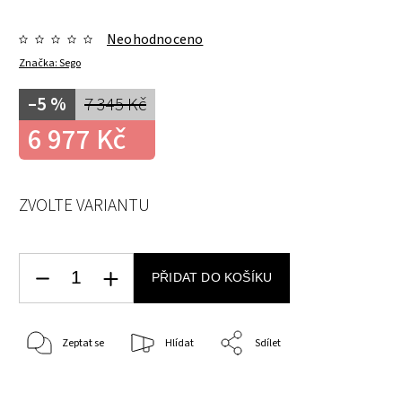
Neohodnoceno
Značka:
Sego
–5 %
7 345 Kč
6 977 Kč
ZVOLTE VARIANTU
PŘIDAT DO KOŠÍKU
Zeptat se
Hlídat
Sdílet