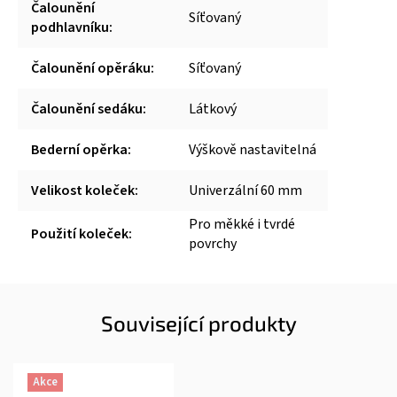
Čalounění
Síťovaný
podhlavníku
:
Čalounění opěráku
:
Síťovaný
Čalounění sedáku
:
Látkový
Bederní opěrka
:
Výškově nastavitelná
Velikost koleček
:
Univerzální 60 mm
Pro měkké i tvrdé
Použití koleček
:
povrchy
Související produkty
Akce