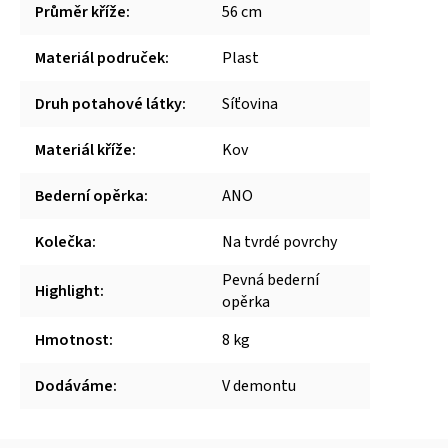
Průměr kříže
:
56 cm
Materiál područek
:
Plast
Druh potahové látky
:
Síťovina
Materiál kříže
:
Kov
Bederní opěrka
:
ANO
Kolečka
:
Na tvrdé povrchy
Pevná bederní
Highlight
:
opěrka
Hmotnost
:
8 kg
Dodáváme
:
V demontu