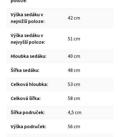
poloze
:
Výška sedáku v
42 cm
nejnižší poloze
:
Výška sedáku v
51 cm
nejvyšší poloze
:
Hloubka sedáku
:
40 cm
Šířka sedáku
:
48 cm
Celková hloubka
:
53 cm
Celková šířka
:
58 cm
Šířka područek
:
4,5 cm
Výška područek
:
56 cm