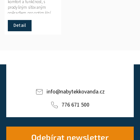
komfort a funkčnost, s
prodyšným síťovaným
opěradlem pro optimální
cirkulaci vzduchu a
pohodlné sezení i při dlouhé
Detail
práci.
info
@
nabytekkovanda.cz
776 671 500
Odebírat newsletter