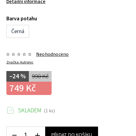
Detailní informace
Barva potahu
Černá
Neohodnoceno
Značka:
Autronic
–24 %
990 Kč
749 Kč
SKLADEM
(1 ks)
PŘIDAT DO KOŠÍKU