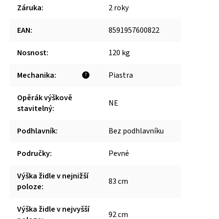
Záruka
:
2 roky
EAN
:
8591957600822
Nosnost
:
120 kg
Mechanika
:
Piastra
?
Opěrák výškově
NE
stavitelný
:
Podhlavník
:
Bez podhlavníku
Područky
:
Pevné
Výška židle v nejnižší
83 cm
poloze
:
Výška židle v nejvyšší
92 cm