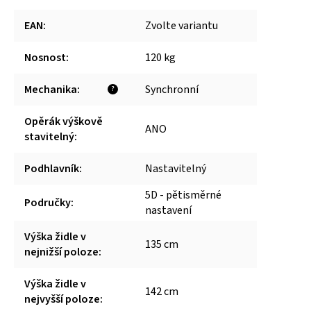
EAN
:
Zvolte variantu
Nosnost
:
120 kg
Mechanika
:
Synchronní
?
Opěrák výškově
ANO
stavitelný
:
Podhlavník
:
Nastavitelný
5D - pětisměrné
Područky
:
nastavení
Výška židle v
135 cm
nejnižší poloze
:
Výška židle v
142 cm
nejvyšší poloze
: