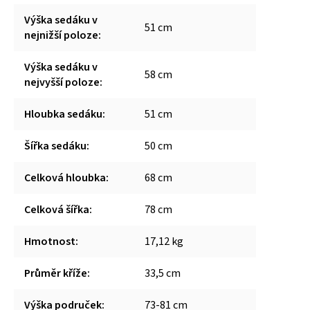
Výška sedáku v
51 cm
nejnižší poloze
:
Výška sedáku v
58 cm
nejvyšší poloze
:
Hloubka sedáku
:
51 cm
Šířka sedáku
:
50 cm
Celková hloubka
:
68 cm
Celková šířka
:
78 cm
Hmotnost
:
17,12 kg
Průměr kříže
:
33,5 cm
Výška područek
:
73-81 cm