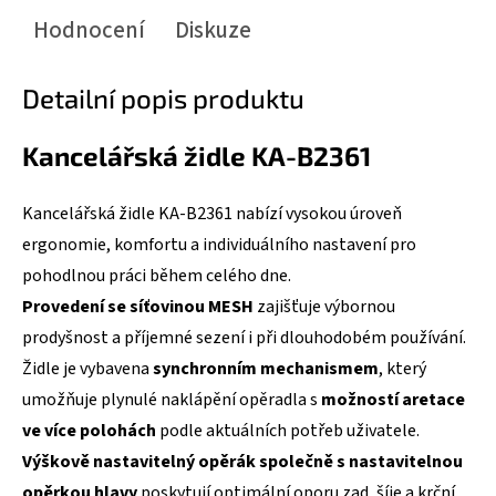
Hodnocení
Diskuze
Detailní popis produktu
Kancelářská židle KA-B2361
Kancelářská židle KA-B2361 nabízí vysokou úroveň
ergonomie, komfortu a individuálního nastavení pro
pohodlnou práci během celého dne.
Provedení se síťovinou MESH
zajišťuje výbornou
prodyšnost a příjemné sezení i při dlouhodobém používání.
Židle je vybavena
synchronním mechanismem
, který
umožňuje plynulé naklápění opěradla s
možností aretace
ve více polohách
podle aktuálních potřeb uživatele.
Výškově nastavitelný opěrák společně s nastavitelnou
opěrkou hlavy
poskytují optimální oporu zad, šíje a krční