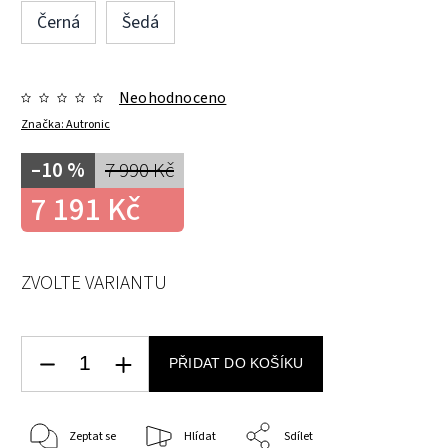
Černá
Šedá
Neohodnoceno
Značka:
Autronic
–10 %
7 990 Kč
7 191 Kč
ZVOLTE VARIANTU
PŘIDAT DO KOŠÍKU
Zeptat se
Hlídat
Sdílet