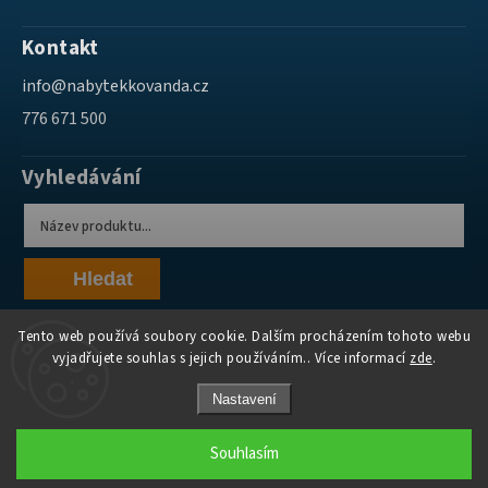
Kontakt
info
@
nabytekkovanda.cz
776 671 500
Vyhledávání
Hledat
Tento web používá soubory cookie. Dalším procházením tohoto webu
vyjadřujete souhlas s jejich používáním.. Více informací
zde
.
Nastavení
Copyright 2026
Nábytek Kovanda
. Všechna práva vyhrazena.
Souhlasím
Grafický návrh vytvořil a nakódoval
Shoptak.cz