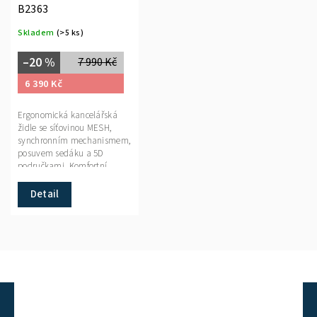
B2363
Skladem
(>5 ks)
–20 %
7 990 Kč
6 390 Kč
Ergonomická kancelářská
židle se síťovinou MESH,
synchronním mechanismem,
posuvem sedáku a 5D
područkami. Komfortní
řešení pro dlouhodobou práci
s nosností 120 kg.
Detail