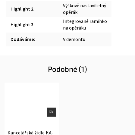
Výškově nastavitelný
Highlight 2
:
opěrák
Integrované ramínko
Highlight 3
:
na opěráku
Dodáváme
:
V demontu
Podobné (1)
Kancelářská židle KA-