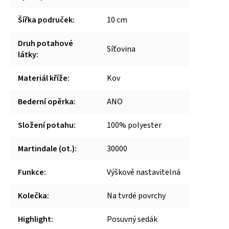
Šířka područek
:
10 cm
Druh potahové
Síťovina
látky
:
Materiál kříže
:
Kov
Bederní opěrka
:
ANO
Složení potahu
:
100% polyester
Martindale (ot.)
:
30000
Funkce
:
Výškově nastavitelná
Kolečka
:
Na tvrdé povrchy
Highlight
:
Posuvný sedák