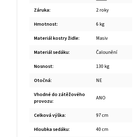
Záruka
:
2 roky
Hmotnost
:
6 kg
Materiál kostry židle
:
Masiv
Materiál sedáku
:
Čalounění
Nosnost
:
130 kg
Otočná
:
NE
Vhodné do zátěžového
ANO
provozu
:
Celková výška
:
97 cm
Hloubka sedáku
:
40 cm