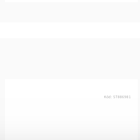
Kód:
ST886981