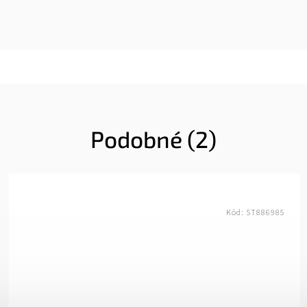
Podobné (2)
Kód:
ST886985