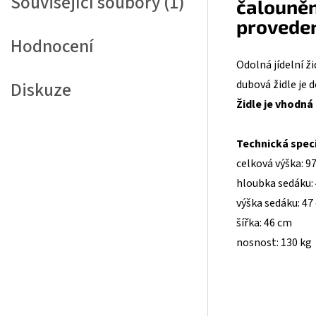
Související soubory (1)
čalouně
provede
Hodnocení
Odolná jídelní ž
dubová židle je 
Diskuze
Židle je vhodná
Technická speci
celková výška: 9
hloubka sedáku:
výška sedáku: 47
šířka: 46 cm
nosnost: 130 kg