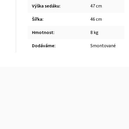
Výška sedáku
:
47 cm
Šířka
:
46 cm
Hmotnost
:
8 kg
Dodáváme
:
Smontované