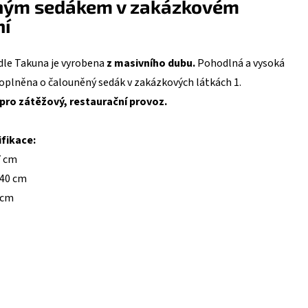
ným sedákem v zakázkovém
ní
idle Takuna je vyrobena
z masivního dubu.
Pohodlná a vysoká
doplněna o čalouněný sedák v zakázkových látkách 1.
 pro zátěžový, restaurační provoz.
fikace:
7 cm
 40 cm
 cm