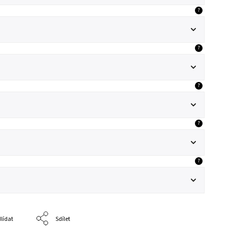
?
?
?
?
?
lídat
Sdílet