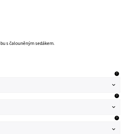
ivního dubu s čalouněným sedákem.
?
?
?