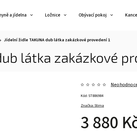
yně a jídelna
Ložnice
Obývací pokoj
Kance
Jídelní židle TAKUNA dub látka zakázkové provedení 1
dub látka zakázkové pr
Neohodnoc
Kód:
ST886984
Značka:
Stima
3 880 K