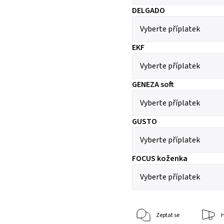
DELGADO
EKF
GENEZA soft
GUSTO
FOCUS koženka
Zeptat se
H