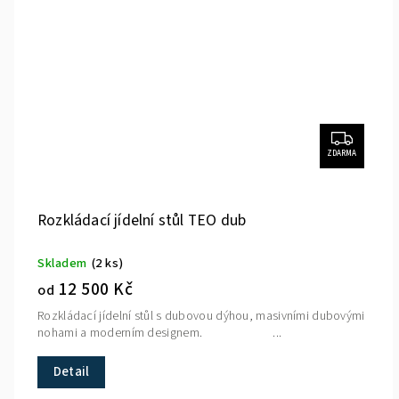
ZDARMA
Rozkládací jídelní stůl TEO dub
Skladem
(2 ks)
12 500 Kč
od
Rozkládací jídelní stůl s dubovou dýhou, masivními dubovými
nohami a moderním designem. ...
Detail