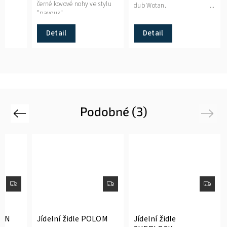
černé kovové nohy ve stylu
dub Wotan. ...
"pavouk".
Detail
Detail
Podobné (3)
Previous
Next
RUN
Jídelní židle POLOM
Jídelní židle