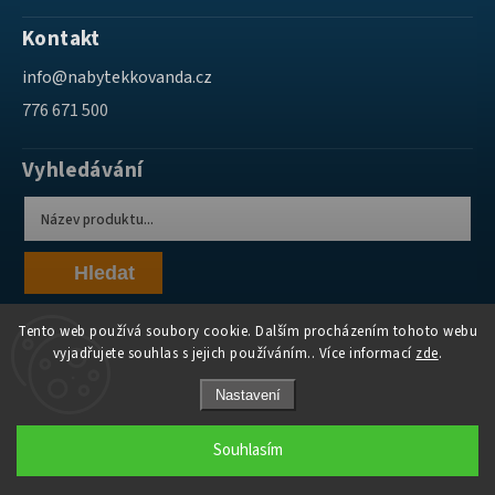
Kontakt
info
@
nabytekkovanda.cz
776 671 500
Vyhledávání
Hledat
Tento web používá soubory cookie. Dalším procházením tohoto webu
vyjadřujete souhlas s jejich používáním.. Více informací
zde
.
Nastavení
Copyright 2026
Nábytek Kovanda
. Všechna práva vyhrazena.
Souhlasím
Grafický návrh vytvořil a nakódoval
Shoptak.cz