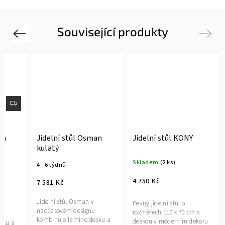
Související produkty
Previous
Next
an
Jídelní stůl Osman
Jídelní stůl KONY
kulatý
Skladem
(2 ks)
4 - 6 týdnů
4 750 Kč
7 581 Kč
Jídelní stůl Osman v
Pevný jídelní stůl o
nadčasovém designu
rozměrech 110 x 70 cm s
kombinuje lamino desku a
deskou v moderním dekoru
sku a