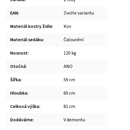
EAN
:
Zvolte variantu
Materiál kostry židle
:
Kov
Materiál sedáku
:
Čalounění
Nosnost
:
120 kg
Otočná
:
ANO
Šířka
:
59 cm
Hloubka
:
60 cm
Celková výška
:
81 cm
Dodáváme
:
V demontu