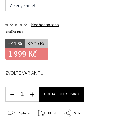
Zelený samet
Neohodnoceno
Značka:
Idea
–41 %
3 399 Kč
1 999 Kč
ZVOLTE VARIANTU
PŘIDAT DO KOŠÍKU
Zeptat se
Hlídat
Sdílet