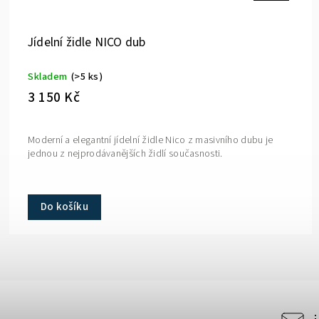
Jídelní židle NICO dub
Skladem
(>5 ks)
3 150 Kč
Moderní a elegantní jídelní židle Nico z masivního dubu je
jednou z nejprodávanějších židlí současnosti.
Do košíku