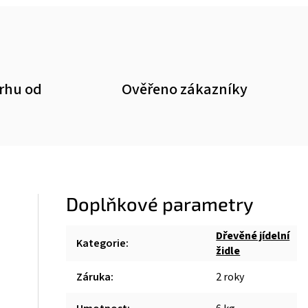
trhu od
Ověřeno zákazníky
Doplňkové parametry
Dřevěné jídelní
Kategorie
:
židle
Záruka
:
2 roky