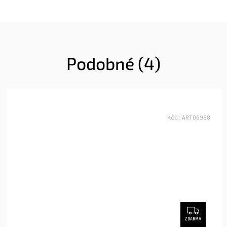
Podobné (4)
Kód:
ART06958
ZDARMA