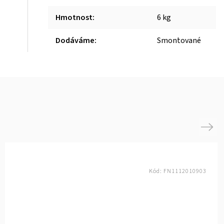
Hmotnost
:
6 kg
Dodáváme
:
Smontované
Next
Kód:
FN1112010903