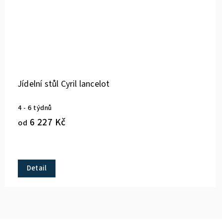
Jídelní stůl Cyril lancelot
4 - 6 týdnů
6 227 Kč
od
Detail