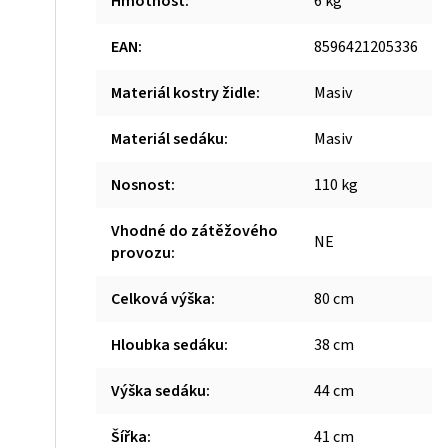
Hmotnost
:
6 kg
EAN
:
8596421205336
Materiál kostry židle
:
Masiv
Materiál sedáku
:
Masiv
Nosnost
:
110 kg
Vhodné do zátěžového
NE
provozu
:
Celková výška
:
80 cm
Hloubka sedáku
:
38 cm
Výška sedáku
:
44 cm
Šířka
:
41 cm