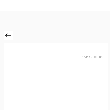
Previous
Kód:
ART06585