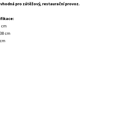
 vhodná pro zátěžový, restaurační provoz.
fikace:
0 cm
 38 cm
 cm