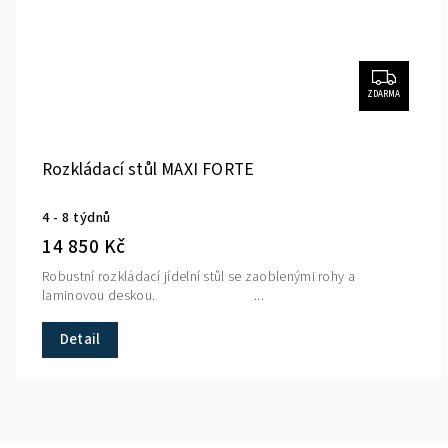
ZDARMA
Rozkládací stůl MAXI FORTE
4 - 8 týdnů
14 850 Kč
Robustní rozkládací jídelní stůl se zaoblenými rohy a
laminovou deskou. ...
Detail