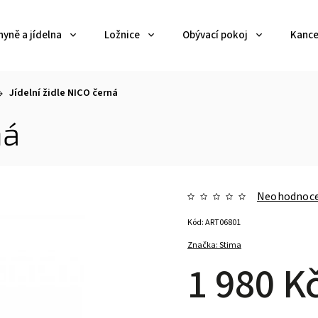
yně a jídelna
Ložnice
Obývací pokoj
Kance
Jídelní židle NICO černá
ná
Neohodnoc
Kód:
ART06801
Značka:
Stima
1 980 K