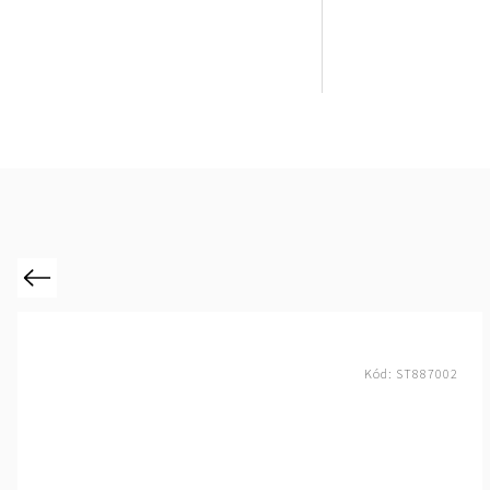
Previous
Kód:
ST887002