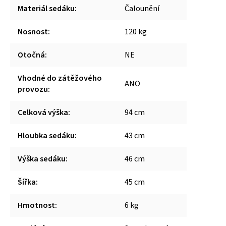
Materiál sedáku
:
Čalounění
Nosnost
:
120 kg
Otočná
:
NE
Vhodné do zátěžového
ANO
provozu
:
Celková výška
:
94 cm
Hloubka sedáku
:
43 cm
Výška sedáku
:
46 cm
Šířka
:
45 cm
Hmotnost
:
6 kg