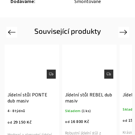
Dodáváme
:
Smontované
Související produkty
Previous
Next
Jídelní stůl PONTE
Jídelní stůl REBEL dub
Jídel
dub masiv
masiv
Sklad
4 - 8 týdnů
Skladem
(1 ks)
15 
od
16 800 Kč
29 150 Kč
od
od
Krásný 
Robustní jídelní stůl z
Moderní a elegantní jídelní