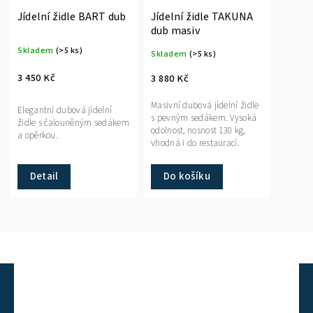
Jídelní židle BART dub
Jídelní židle TAKUNA
dub masiv
Skladem
(>5 ks)
Skladem
(>5 ks)
3 450 Kč
3 880 Kč
Masivní dubová jídelní židle
Elegantní dubová jídelní
s pevným sedákem. Vysoká
židle s čalouněným sedákem
odolnost, nosnost 130 kg,
a opěrkou.
vhodná i do restaurací.
Do košíku
Detail