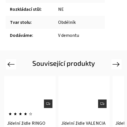
Rozkládací stůl
:
NE
Tvar stolu
:
Obdélník
Dodáváme
:
V demontu
Související produkty
Previous
Next
Jídelní židle RINGO
Jídelní židle VALENCIA
Jídel