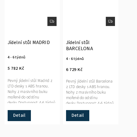
Jídelní stůl MADRID
Jídelní stůl
BARCELONA
4 - 6 týdnů
4 - 6 týdnů
5 782 Kč
6 729 Kč
Pevný jídelní stůl Madrid z
Pevný jídelní stůl Barcelona
LTD desky s ABS hranou.
z LTD desky s ABS hranou.
Nohy z masivního buku
Nohy z masivního buku
mořené do odstínu
mořené do odstínu
desky.Dostupnost: 4-6 týdnů,
desky.Dostupnost: 4-6 týdnů,
výroba na zakázku.
výroba na zakázku.
Detail
Detail