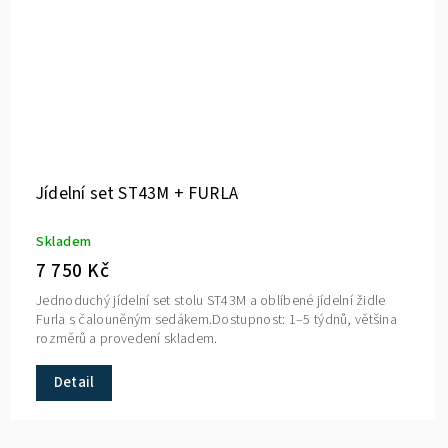
Jídelní set ST43M + FURLA
Skladem
7 750 Kč
Jednoduchý jídelní set stolu ST43M a oblíbené jídelní židle
Furla s čalouněným sedákem.Dostupnost: 1–5 týdnů, většina
rozměrů a provedení skladem.
Detail