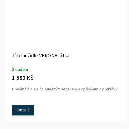
Jídelní židle VERONA látka
Skladem
1 580 Kč
Dřevěná židle s čalouněným sedákem a opěrákem z překližky.
...
Detail