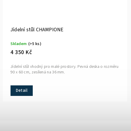
Jídelní stůl CHAMPIONE
Skladem
(>5 ks)
4 350 Kč
Jídelní stůl vhodný pro malé prostory. Pevná deska o rozměru
90 x 60 cm, zesílená na 36 mm.
Detail