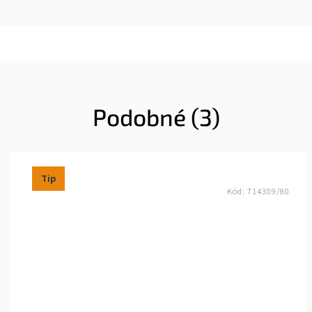
Podobné (3)
Tip
Kód:
714309/80