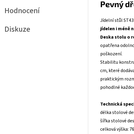
Pevný dř
Hodnocení
Jídelní stůl ST4
Diskuze
jídelen i méně 
Deska stolu o r
opatřena odolno
poškození.
Stabilitu konstr
cm, které dodáva
praktickým rozmě
pohodlné každod
Technická speci
délka stolové de
šířka stolové de
celková výška: 7