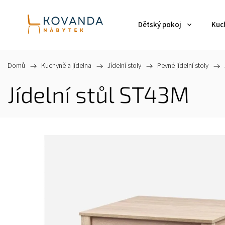
Dětský pokoj
Kuch
Domů
/
Kuchyně a jídelna
/
Jídelní stoly
/
Pevné jídelní stoly
/
Jídelní stůl ST43M