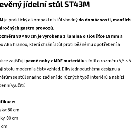
evěný jídelní stůl ST43M
3M je praktický a kompaktní stůl vhodný
do domácností, menších
náročných gastro provozů.
ozměru 80 × 80 cm je vyrobena z lamina o tloušťce 18 mm
a
u ABS hranou, která chrání stůl proti běžnému opotřebení a
ukce zajišťují
pevné nohy z MDF materiálu
s fólií o rozměru 5,5 × 5
jí stolu moderní a čistý vzhled. Díky jednoduchému designu a
rům se stůl snadno začlení do různých typů interiérů a nabízí
enní využití.
fikace:
sky: 80 cm
sky: 80 cm
6 cm