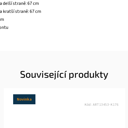
a delší straně: 67 cm
a kratší straně: 67 cm
 cm
ontu
Související produkty
Novinka
Kód:
ART13453-K176