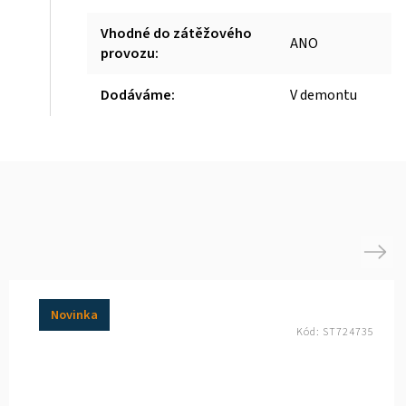
Vhodné do zátěžového
ANO
provozu
:
Dodáváme
:
V demontu
Next
Novinka
Kód:
ST724735