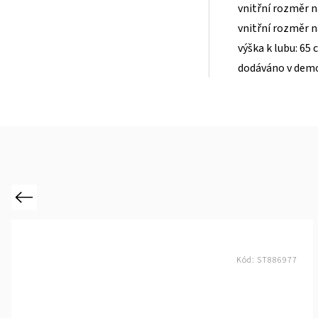
vnitřní rozměr n
vnitřní rozměr n
výška k lubu: 65
dodáváno v dem
Previous
Kód:
ST886977