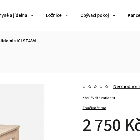
yně a jídelna
Ložnice
Obývací pokoj
Kance
Jídelní stůl ST43M
Neohodnoc
Kód:
Zvolte variantu
Značka:
Stima
2 750 K