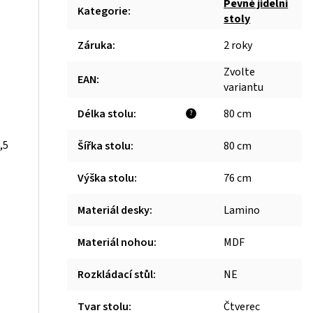
Pevné jídelní
Kategorie
:
stoly
Záruka
:
2 roky
Zvolte
EAN
:
variantu
Délka stolu
:
80 cm
?
,5
Šířka stolu
:
80 cm
Výška stolu
:
76 cm
Materiál desky
:
Lamino
Materiál nohou
:
MDF
Rozkládací stůl
:
NE
Tvar stolu
:
Čtverec