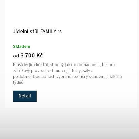
Jídelní stůl FAMILY rs
Skladem
3 700 Kč
od
Klasický jídelní stůl, vhodný jak do domácnosti, tak pro
zátěžový provoz (restaurace, jídelny, sály a
podobně).Dostupnost: vybrané rozměry skladem, jinak 2-5
týdnů.
Detail