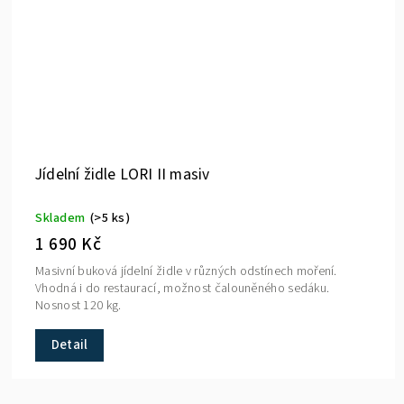
Jídelní židle LORI II masiv
Skladem
(>5 ks)
1 690 Kč
Masivní buková jídelní židle v různých odstínech moření.
Vhodná i do restaurací, možnost čalouněného sedáku.
Nosnost 120 kg.
Detail