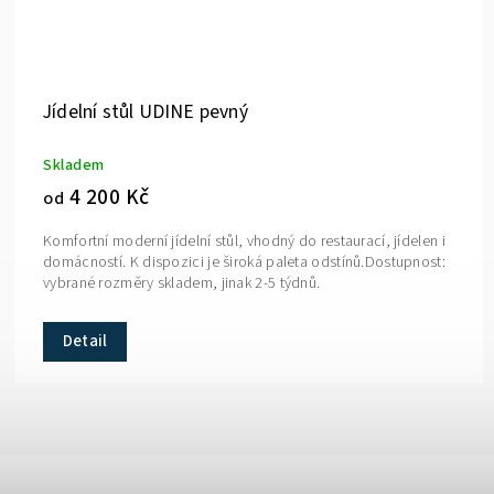
Jídelní stůl UDINE pevný
Skladem
4 200 Kč
od
Komfortní moderní jídelní stůl, vhodný do restaurací, jídelen i
domácností. K dispozici je široká paleta odstínů.Dostupnost:
vybrané rozměry skladem, jinak 2-5 týdnů.
Detail