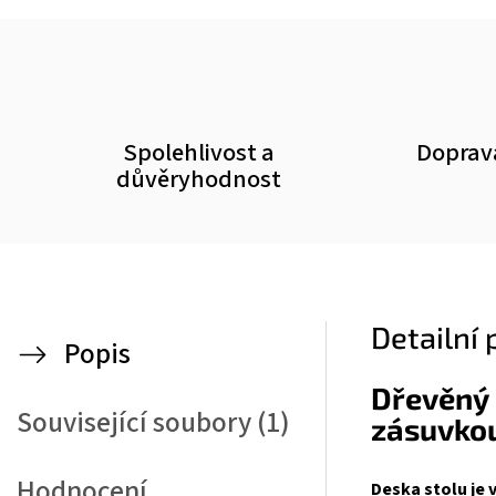
Spolehlivost a
Doprav
důvěryhodnost
Detailní
Popis
Dřevěný p
Související soubory (1)
zásuvkou
Hodnocení
Deska stolu je 