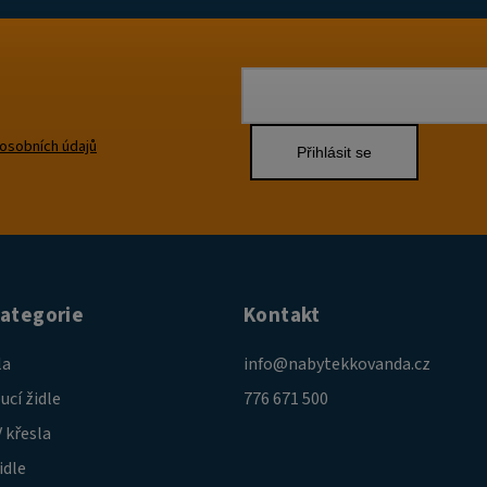
osobních údajů
Přihlásit se
kategorie
Kontakt
la
info
@
nabytekkovanda.cz
ucí židle
776 671 500
 křesla
idle