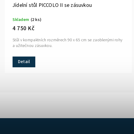
Jídelní stůl PICCOLO II se zásuvkou
Skladem
(2 ks)
4 750 Kč
Stůl v kompaktních rozměrech 90 x 65 cm se zaoblenými rohy
a užitečnou zásuvkou.
Detail