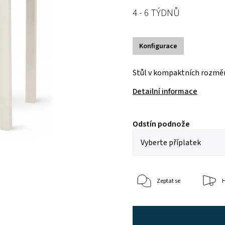
4 - 6 TÝDNŮ
Konfigurace
Stůl v kompaktních rozměr
Detailní informace
Odstín podnože
Zeptat se
H