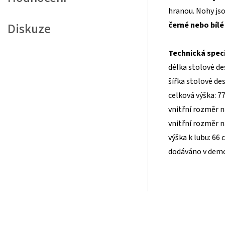
hranou. Nohy jso
černé nebo bílé
Diskuze
Technická speci
délka stolové de
šířka stolové de
celková výška: 7
vnitřní rozměr n
vnitřní rozměr n
výška k lubu: 66
dodáváno v dem