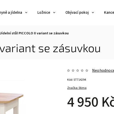
yně a jídelna
Ložnice
Obývací pokoj
Kance
Jídelní stůl PICCOLO II variant se zásuvkou
I variant se zásuvkou
Neohodnoc
Kód:
ST714294
Značka:
Stima
4 950 K