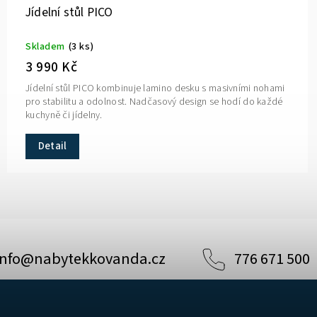
Jídelní stůl PICO
Skladem
(3 ks)
3 990 Kč
Jídelní stůl PICO kombinuje lamino desku s masivními nohami
pro stabilitu a odolnost. Nadčasový design se hodí do každé
kuchyně či jídelny.
Detail
info
@
nabytekkovanda.cz
776 671 500