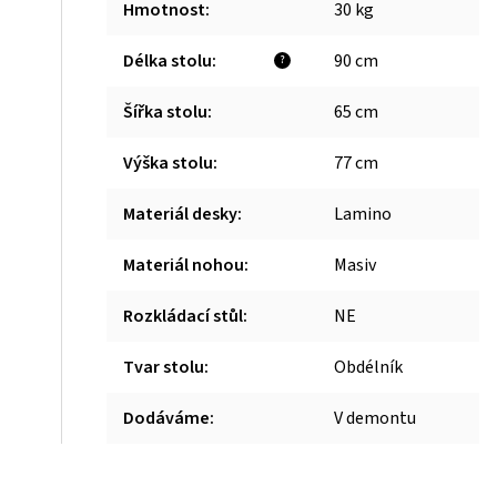
Hmotnost
:
30 kg
Délka stolu
:
90 cm
?
Šířka stolu
:
65 cm
Výška stolu
:
77 cm
Materiál desky
:
Lamino
Materiál nohou
:
Masiv
Rozkládací stůl
:
NE
Tvar stolu
:
Obdélník
Dodáváme
:
V demontu