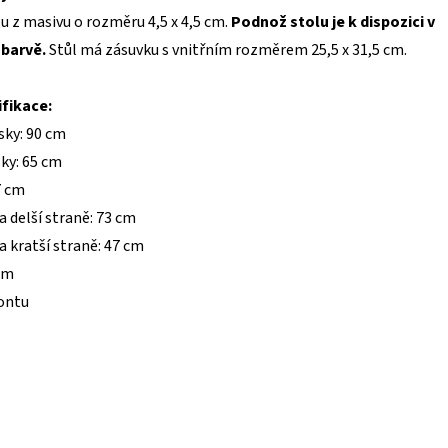
u z masivu o rozměru 4,5 x 4,5 cm.
Podnož stolu je k dispozici v
 barvě.
Stůl má zásuvku s vnitřním rozměrem 25,5 x 31,5 cm.
fikace:
sky: 90 cm
sky: 65 cm
7 cm
a delší straně: 73 cm
a kratší straně: 47 cm
 cm
ontu