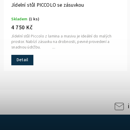
Jídelní stůl PICCOLO se zásuvkou
Skladem
(1 ks)
4 750 Kč
Jídelní stůl Piccolo z lamina a masivu je ideální do malých
prostor. Nabízí zásuvku na drobnosti, pevné provedení a
snadnou údržbu. ...
Detail