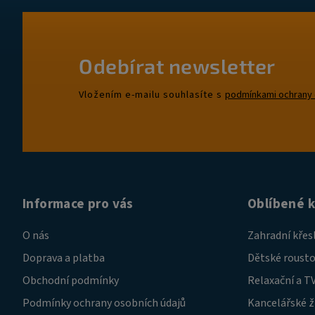
Odebírat newsletter
Vložením e-mailu souhlasíte s
podmínkami ochrany 
Informace pro vás
Oblíbené 
O nás
Zahradní křes
Doprava a platba
Dětské rousto
Obchodní podmínky
Relaxační a TV
Podmínky ochrany osobních údajů
Kancelářské ž