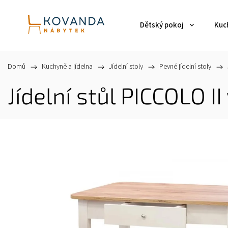
Dětský pokoj
Kuch
Domů
/
Kuchyně a jídelna
/
Jídelní stoly
/
Pevné jídelní stoly
/
Jídelní stůl PICCOLO I