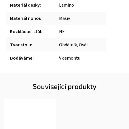
Materiál desky
:
Lamino
Materiál nohou
:
Masiv
Rozkládací stůl
:
NE
Tvar stolu
:
Obdélník, Ovál
Dodáváme
:
V demontu
Související produkty