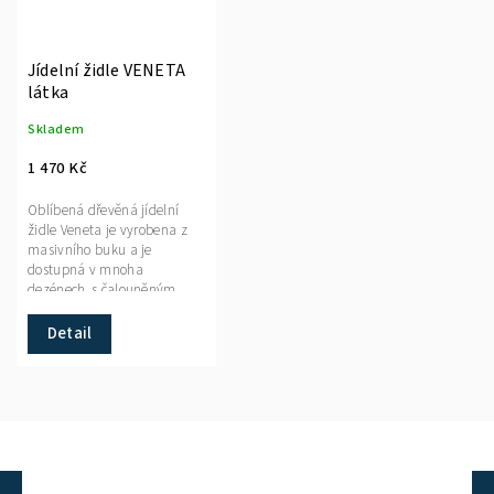
Jídelní židle VENETA
látka
Skladem
1 470 Kč
Oblíbená dřevěná jídelní
židle Veneta je vyrobena z
masivního buku a je
dostupná v mnoha
dezénech, s čalouněným
sedákem
Detail