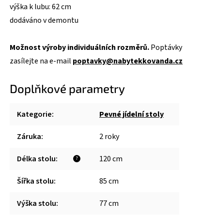
výška k lubu: 62 cm
dodáváno v demontu
Možnost výroby individuálních rozměrů.
Poptávky
zasílejte na e-mail
poptavky@nabytekkovanda.cz
Doplňkové parametry
Kategorie
:
Pevné jídelní stoly
Záruka
:
2 roky
Délka stolu
:
120 cm
?
Šířka stolu
:
85 cm
Výška stolu
:
77 cm