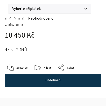
Neohodnoceno
Značka:
Stima
10 450 Kč
4 - 8 TÝDNŮ
Zeptat se
Hlídat
Sdílet
undefined