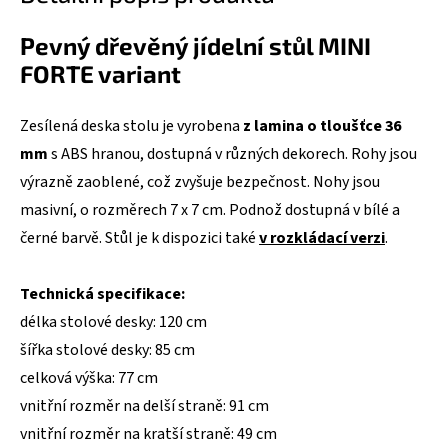
Pevný dřevěný jídelní stůl MINI
FORTE variant
Zesílená deska stolu je vyrobena
z lamina o tloušťce 36
mm
s ABS hranou, dostupná v různých dekorech. Rohy jsou
výrazně zaoblené, což zvyšuje bezpečnost. Nohy jsou
masivní, o rozměrech 7 x 7 cm. Podnož dostupná v bílé a
černé barvě. Stůl je k dispozici také
v rozkládací verzi
.
Technická specifikace:
délka stolové desky: 120 cm
šířka stolové desky: 85 cm
celková výška: 77 cm
vnitřní rozměr na delší straně: 91 cm
vnitřní rozměr na kratší straně: 49 cm