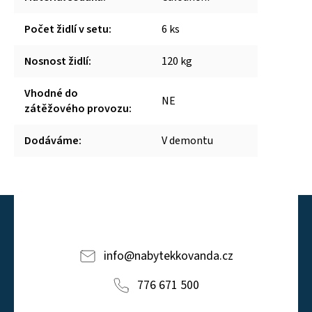
Počet židlí v setu
:
6 ks
Nosnost židlí
:
120 kg
Vhodné do
NE
zátěžového provozu
:
Dodáváme
:
V demontu
info
@
nabytekkovanda.cz
776 671 500