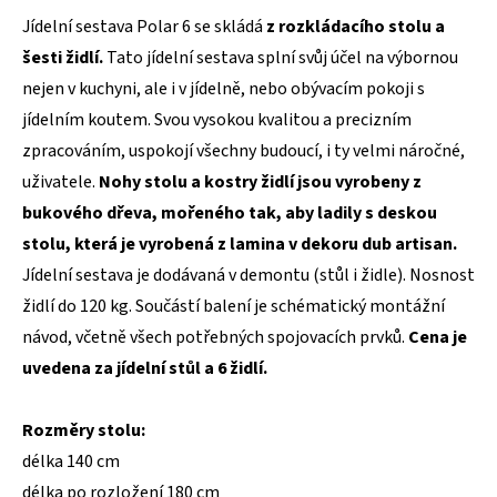
Jídelní sestava Polar 6 se skládá
z
rozkládacího stolu a
šesti židlí.
Tato jídelní sestava splní svůj účel na výbornou
nejen v kuchyni, ale i v jídelně, nebo obývacím pokoji s
jídelním koutem. Svou vysokou kvalitou a precizním
zpracováním, uspokojí všechny budoucí, i ty velmi náročné,
uživatele.
Nohy stolu a kostry židlí jsou vyrobeny z
bukového dřeva, mořeného tak, aby ladily s deskou
stolu, která je vyrobená z lamina v dekoru dub artisan.
Jídelní sestava je dodávaná v demontu (stůl i židle). Nosnost
židlí do 120 kg. Součástí balení je schématický montážní
návod, včetně všech potřebných spojovacích prvků.
Cena je
uvedena za jídelní stůl a 6 židlí.
Rozměry stolu:
délka 140 cm
délka po rozložení 180 cm