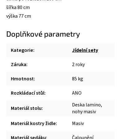
šířka 80 cm
výška 77 cm
Doplňkové parametry
Kategorie
:
Jídelní sety
Záruka
:
2 roky
Hmotnost
:
85 kg
Rozkládací stůl
:
ANO
Deska lamino,
Materiál stolu
:
nohy masiv
Materiál kostry židle
:
Masiv
Materiál sedáku
:
Čalounění