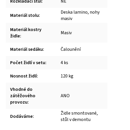
Rozkládací stůl
:
NE
Deska lamino, nohy
Materiál stolu
:
masiv
Materiál kostry
Masiv
židle
:
Materiál sedáku
:
Čalounění
Počet židlí v setu
:
4 ks
Nosnost židlí
:
120 kg
Vhodné do
zátěžového
ANO
provozu
:
Židle smontované,
Dodáváme
:
stůl v demontu