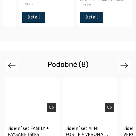
120 kg.
120 kg.
Detail
Detail
Podobné (8)
Previous
Next
Jídelní set FAMILY +
Jídelní set MINI
Jídel
PAYSANE látka
FORTE + VERONA
VERO