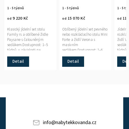
masiv
1 - 5 týdnů
1 - 5 týdnů
1 - 5 t
9 220 Kč
15 070 Kč
11 
od
od
od
Klasický jídelní set stolu
Oblíbený jídelní set pevného
Jídelní
Family rs a oblíbené židle
nebo rozkládacího stolu Mini
rozklád
Paysane s čalouněným
Forte a židlí Verona s
židlí V
sedákem.Dostupnost: 1–5
masivním
sedáke
týdnů, v závislosti na
sedákem.Dostupnost: 1–6
týdnů,
zvoleném rozměru stolu.
týdnů, některé kombinace
sklade
skladem.
Detail
Detail
Det
info
@
nabytekkovanda.cz