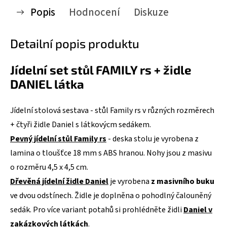
Popis
Hodnocení
Diskuze
Detailní popis produktu
Jídelní set stůl FAMILY rs + židle
DANIEL látka
Jídelní stolová sestava - stůl Family rs v různých rozměrech
+ čtyři židle Daniel s látkovýcm sedákem.
Pevný jídelní stůl Family rs
- deska stolu je vyrobena z
lamina o tloušťce 18 mm s ABS hranou. Nohy jsou z masivu
o rozměru 4,5 x 4,5 cm.
Dřevěná jídelní židle Daniel
je vyrobena
z masivního buku
ve dvou odstínech. Židle je doplněna o pohodlný čalouněný
sedák. Pro více variant potahů si prohlédněte židli
Daniel v
zakázkových látkách
.