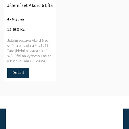
Jídelní set Akord 6 bílá
4 - 6 týdnů
15 633 Kč
Jídelní sestava Akord 6 se
skládá ze stolu a šesti židlí.
Tato jídelní sestava splní
svůj účel na výbornou nejen
v kuchyni, ale i v jídelně,
nebo obývacím pokoji s
jídelním koutem.
Detail