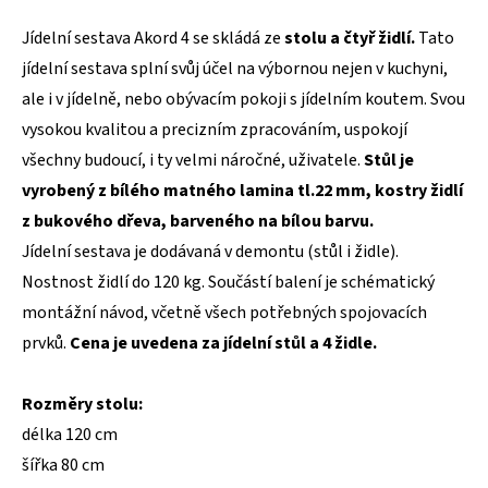
Jídelní sestava Akord 4 se skládá ze
stolu a čtyř židlí.
Tato
jídelní sestava splní svůj účel na výbornou nejen v kuchyni,
ale i v jídelně, nebo obývacím pokoji s jídelním koutem. Svou
vysokou kvalitou a precizním zpracováním, uspokojí
všechny budoucí, i ty velmi náročné, uživatele.
Stůl je
vyrobený z bílého matného lamina tl.22 mm, kostry židlí
z bukového dřeva, barveného na bílou barvu.
Jídelní sestava je dodávaná v demontu (stůl i židle).
Nostnost židlí do 120 kg. Součástí balení je schématický
montážní návod, včetně všech potřebných spojovacích
prvků.
Cena je uvedena za jídelní stůl a 4 židle.
Rozměry stolu:
délka 120 cm
šířka 80 cm