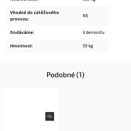
Vhodné do zátěžového
NE
provozu
:
Dodáváme
:
V demontu
Hmotnost
:
50 kg
Podobné (1)