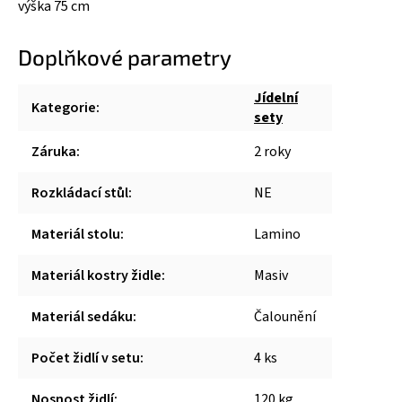
výška 75 cm
Doplňkové parametry
Jídelní
Kategorie
:
sety
Záruka
:
2 roky
Rozkládací stůl
:
NE
Materiál stolu
:
Lamino
Materiál kostry židle
:
Masiv
Materiál sedáku
:
Čalounění
Počet židlí v setu
:
4 ks
Nosnost židlí
:
120 kg