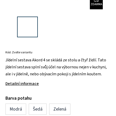
ZDARMA
Kód:
Zvolte variantu
Jídelní sestava Akord 4 se skládá ze stolu a čtyř židlí. Tato
jídelní sestava splní svůj účel na výbornou nejen v kuchyni,
ale i v jídelně, nebo obývacím pokoji s jídelním koutem.
Detailní informace
Barva potahu
Modrá
Šedá
Zelená