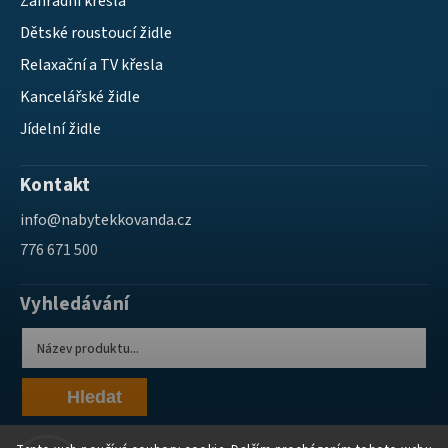
Zahradní křesla
Dětské roustoucí židle
Relaxační a TV křesla
Kancelářské židle
Jídelní židle
Kontakt
info
@
nabytekkovanda.cz
776 671 500
Vyhledávání
Hledat