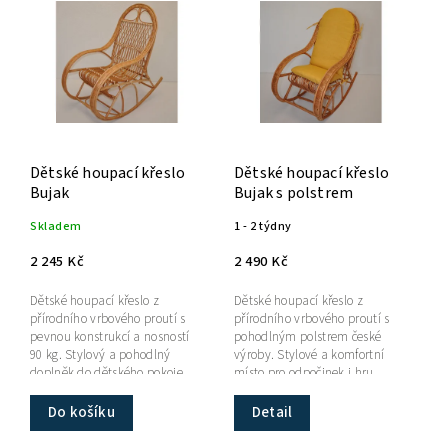
Nejprodávanější
Abecedně
Dětské houpací křeslo
Dětské houpací křeslo
Bujak
Bujak s polstrem
Skladem
1 - 2 týdny
2 245 Kč
2 490 Kč
Dětské houpací křeslo z
Dětské houpací křeslo z
přírodního vrbového proutí s
přírodního vrbového proutí s
pevnou konstrukcí a nosností
pohodlným polstrem české
90 kg. Stylový a pohodlný
výroby. Stylové a komfortní
doplněk do dětského pokoje.
místo pro odpočinek i hru.
Do košíku
Detail