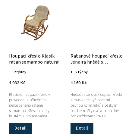
Houpací křeslo Klasik
Ratanové houpací křeslo
ratan semambo natural
Jenaira hnědé s
polstrem
1 - 2 týdny
1 - 2 týdny
4 032 Kč
4 160 Kč
Klasické houpací křeslo v
Hnědé ratanové houpací křeslo
provedení z přírodního
z masivních tyčí s velmi
neloupaného ratanu
pevnou konstrukcí a českým
semambo. Křeslo je díky
polstrem. Stylové a pohodlné
hustému výpletu velice
pro každodenní relax.
pohodlné. Nově vám přinášíme
možnost zakoupit toto křeslo...
Detail
Detail