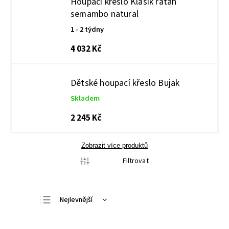
Houpací křeslo Klasik ratan
semambo natural
1 - 2 týdny
4 032 Kč
Dětské houpací křeslo Bujak
Skladem
2 245 Kč
Zobrazit více produktů
Filtrovat
Nejlevnější
Nejdražší