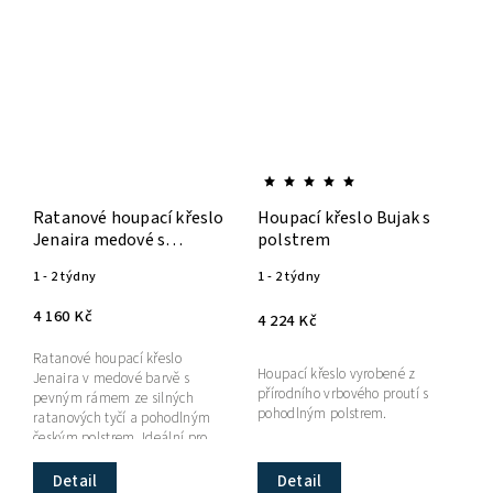
Ratanové houpací křeslo
Houpací křeslo Bujak s
Jenaira medové s
polstrem
polstrem
1 - 2 týdny
1 - 2 týdny
4 160 Kč
4 224 Kč
Ratanové houpací křeslo
Houpací křeslo vyrobené z
Jenaira v medové barvě s
přírodního vrbového proutí s
pevným rámem ze silných
pohodlným polstrem.
ratanových tyčí a pohodlným
českým polstrem. Ideální pro
relaxaci v interiéru i na kryté
terase.
Detail
Detail