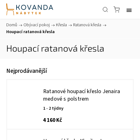
Domů
/
Obývací pokoj
/
Křesla
/
Ratanová křesla
/
Houpací ratanová křesla
Houpací ratanová křesla
Nejprodávanější
Ratanové houpací křeslo Jenaira
medové s polstrem
1 - 2 týdny
4 160 Kč