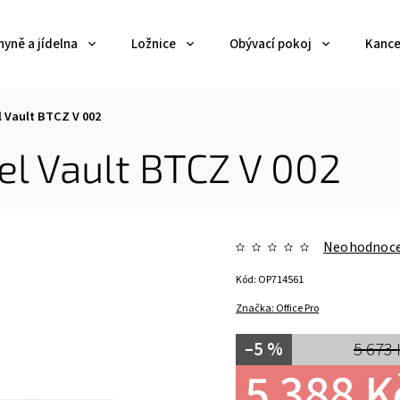
yně a jídelna
Ložnice
Obývací pokoj
Kance
l Vault BTCZ V 002
el Vault BTCZ V 002
Neohodnoc
Kód:
OP714561
Značka:
Office Pro
–5 %
5 673 
5 388 K