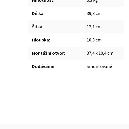
Hmotnost
:
3.3 kg
Délka
:
39,3 cm
Šířka
:
12,1 cm
Hloubka
:
10,3 cm
Montážní otvor
:
37,4 x 10,4 cm
Dodáváme
:
Smontované