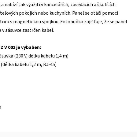
a nabízí tak využití v kancelářích, zasedacích a školících
telových pokojích nebo kuchyních. Panel se otáčí pomocí
oru s magnetickou spojkou. Fotobuňka zajišťuje, že se panel
e v zásuvce zastrčen kabel.
Z V 002 je vybaben:
zásuvka (230 V, délka kabelu 1,4 m)
 (délka kabelu 1,2 m, RJ-45)
m