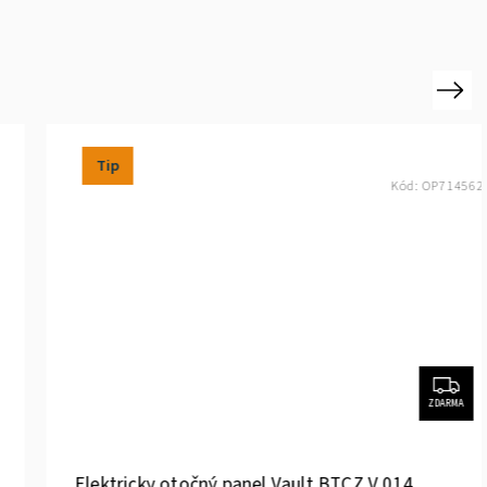
Next
Tip
Kód:
OP714562
ZDARMA
Elektricky otočný panel Vault BTCZ V 014