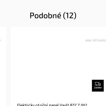
Podobné (12)
Kód:
OP714552
ZDARMA
Elektricky otočný panel Vault BTCZ 002