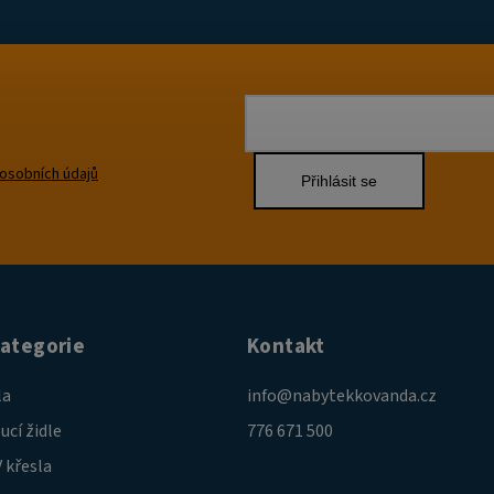
osobních údajů
Přihlásit se
kategorie
Kontakt
la
info
@
nabytekkovanda.cz
ucí židle
776 671 500
 křesla