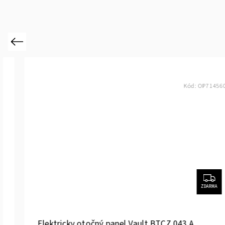
Previous
Kód:
OP714560
ZDARMA
Elektricky otočný panel Vault BTCZ 043 A