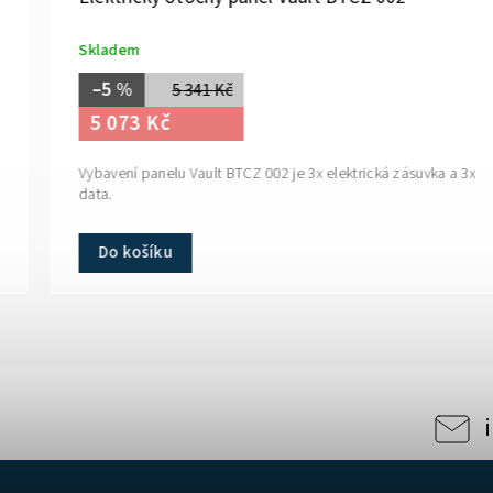
Skladem
–5 %
5 341 Kč
5 073 Kč
Vybavení panelu Vault BTCZ 002 je 3x elektrická zásuvka a 3x
data.
Do košíku