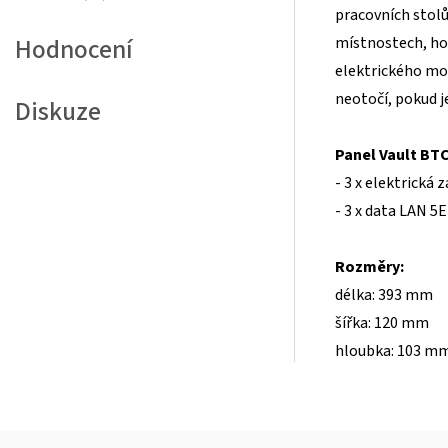
pracovních stolů 
místnostech, ho
Hodnocení
elektrického mot
neotočí, pokud j
Diskuze
Panel Vault BTC
- 3 x elektrická 
- 3 x data LAN 5E
Rozměry:
délka: 393 mm
šířka: 120 mm
hloubka: 103 m