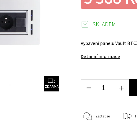
SKLADEM
Vybavení panelu Vault BTCZ 
Detailní informace
ZDARMA
Zeptat se
H