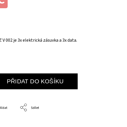
V 002 je 3x elektrická zásuvka a 3x data.
PŘIDAT DO KOŠÍKU
lídat
Sdílet