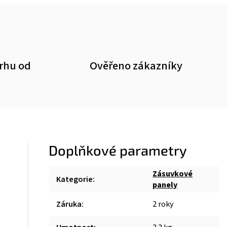
trhu od
Ověřeno zákazníky
Doplňkové parametry
Zásuvkové
Kategorie
:
panely
Záruka
:
2 roky