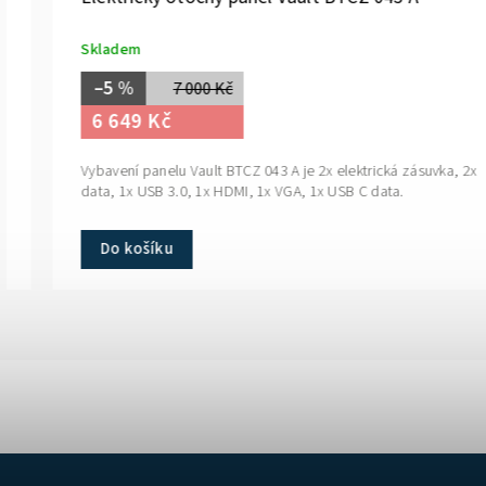
Skladem
–5 %
7 000 Kč
6 649 Kč
Vybavení panelu Vault BTCZ 043 A je 2x elektrická zásuvka, 2x
data, 1x USB 3.0, 1x HDMI, 1x VGA, 1x USB C data.
Do košíku