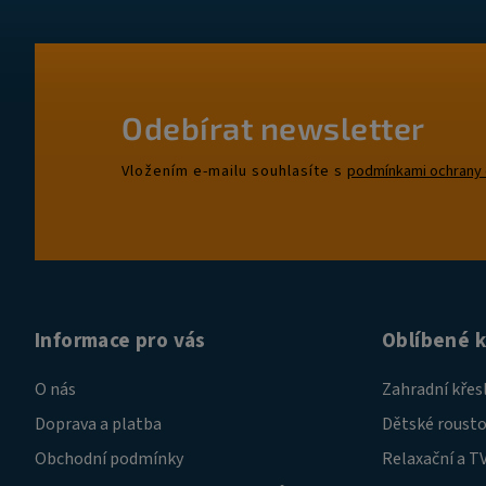
Odebírat newsletter
Vložením e-mailu souhlasíte s
podmínkami ochrany 
Informace pro vás
Oblíbené 
O nás
Zahradní křes
Doprava a platba
Dětské rousto
Obchodní podmínky
Relaxační a TV