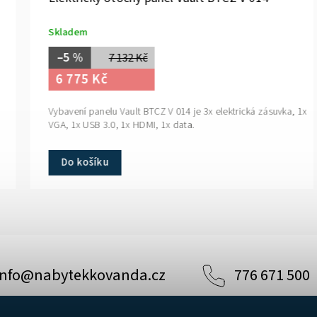
Skladem
–5 %
7 132 Kč
6 775 Kč
Vybavení panelu Vault BTCZ V 014 je 3x elektrická zásuvka, 1x
VGA, 1x USB 3.0, 1x HDMI, 1x data.
Do košíku
info
@
nabytekkovanda.cz
776 671 500