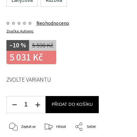
Lanýžová
Růžová
Neohodnoceno
Značka:
Autronic
–10 %
5 590 Kč
5 031 Kč
ZVOLTE VARIANTU
PŘIDAT DO KOŠÍKU
Zeptat se
Hlídat
Sdílet