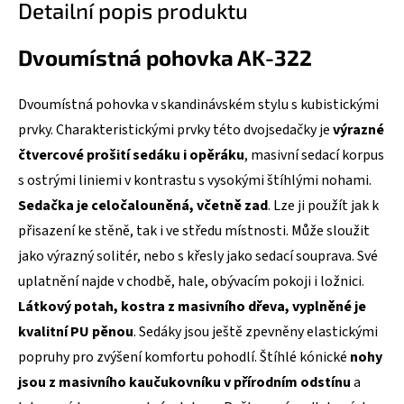
Detailní popis produktu
Dvoumístná pohovka AK-322
Dvoumístná pohovka v skandinávském stylu s kubistickými
prvky. Charakteristickými prvky této dvojsedačky je
výrazné
čtvercové prošití sedáku i opěráku
, masivní sedací korpus
s ostrými liniemi v kontrastu s vysokými štíhlými nohami.
Sedačka je celočalouněná, včetně zad
. Lze ji použít jak k
přisazení ke stěně, tak i ve středu místnosti. Může sloužit
jako výrazný solitér, nebo s křesly jako sedací souprava. Své
uplatnění najde v chodbě, hale, obývacím pokoji i ložnici.
Látkový potah, kostra z masivního dřeva, vyplněné je
kvalitní PU pěnou
. Sedáky jsou ještě zpevněny elastickými
popruhy pro zvýšení komfortu pohodlí. Štíhlé kónické
nohy
jsou z masivního kaučukovníku v přírodním odstínu
a