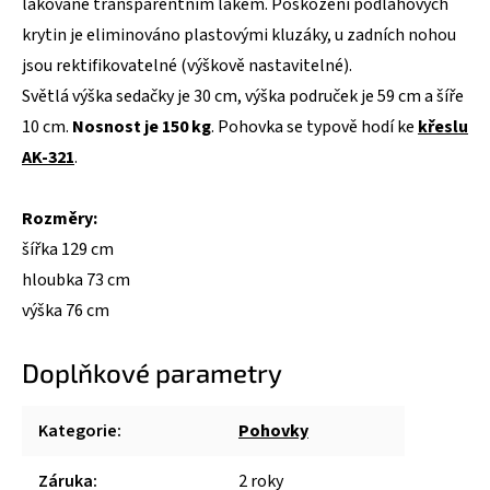
lakované transparentním lakem. Poškození podlahových
krytin je eliminováno plastovými kluzáky, u zadních nohou
jsou rektifikovatelné (výškově nastavitelné).
Světlá výška sedačky je 30 cm, výška područek je 59 cm a šíře
10 cm.
Nosnost je 150 kg
. Pohovka se typově hodí ke
křeslu
AK-321
.
Rozměry:
šířka 129 cm
hloubka 73 cm
výška 76 cm
Doplňkové parametry
Kategorie
:
Pohovky
Záruka
:
2 roky