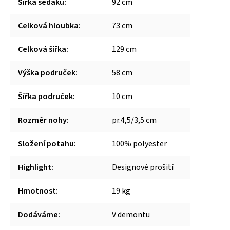
Šířka sedáku
:
92 cm
Celková hloubka
:
73 cm
Celková šířka
:
129 cm
Výška područek
:
58 cm
Šířka područek
:
10 cm
Rozměr nohy
:
pr.4,5/3,5 cm
Složení potahu
:
100% polyester
Highlight
:
Designové prošití
Hmotnost
:
19 kg
Dodáváme
:
V demontu