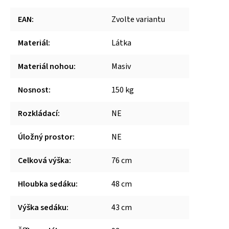
EAN
:
Zvolte variantu
Materiál
:
Látka
Materiál nohou
:
Masiv
Nosnost
:
150 kg
Rozkládací
:
NE
Úložný prostor
:
NE
Celková výška
:
76 cm
Hloubka sedáku
:
48 cm
Výška sedáku
:
43 cm