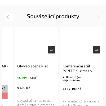
Související produkty
Previous
Next
o AK-
Obývací stěna Rizo
Konferenční stůl
PONTE buk masiv
5 - 8 týdnů (na
Skladem
(2 ks)
objednávku)
9 690 Kč
0 Kč
17 490 Kč
od
Obývací stěna Rizo nabízí
Konferenční stůl je vyrobený
úložný prostor, je vyrobena z
z bukového masivu,