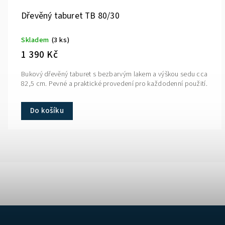
Dřevěný taburet TB 80/30
Skladem
(3 ks)
1 390 Kč
Bukový dřevěný taburet s bezbarvým lakem a výškou sedu cca
82,5 cm. Pevné a praktické provedení pro každodenní použití.
Do košíku