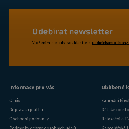
Odebírat newsletter
Vložením e-mailu souhlasíte s
podmínkami ochrany 
Informace pro vás
Oblíbené 
O nás
Zahradní křes
Doprava a platba
Dětské rousto
Obchodní podmínky
Relaxační a TV
Podmínky ochrany osobních údajů
Kancelářské ž