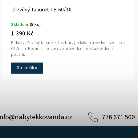
Dřevěný taburet TB 60/30
Skladem
(5 ks)
1 390 Kč
Bukový dřevěný taburet s bezbarvým lakem a výškou sedu cca
62,5 cm. Pevné a nadčasové provedení pro každodenní
použití.
Do košíku
info
@
nabytekkovanda.cz
776 671 500