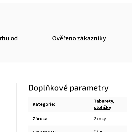
trhu od
Ověřeno zákazníky
Doplňkové parametry
Taburety,
Kategorie
:
stoličky
Záruka
:
2 roky