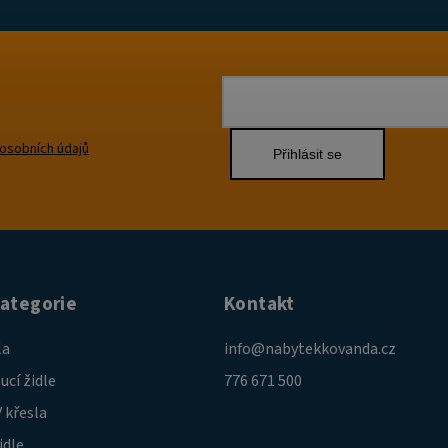
osobních údajů
Přihlásit se
kategorie
Kontakt
la
info
@
nabytekkovanda.cz
ucí židle
776 671 500
 křesla
idle