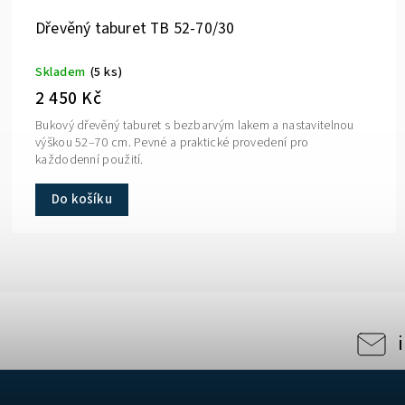
Dřevěný taburet TB 52-70/30
Skladem
(5 ks)
2 450 Kč
Bukový dřevěný taburet s bezbarvým lakem a nastavitelnou
výškou 52–70 cm. Pevné a praktické provedení pro
každodenní použití.
Do košíku