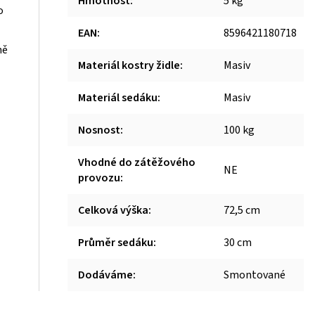
Hmotnost
:
5 kg
o
EAN
:
8596421180718
ně
Materiál kostry židle
:
Masiv
Materiál sedáku
:
Masiv
Nosnost
:
100 kg
Vhodné do zátěžového
NE
provozu
:
Celková výška
:
72,5 cm
Průměr sedáku
:
30 cm
Dodáváme
:
Smontované