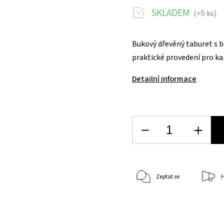
SKLADEM
(>5 ks)
Bukový dřevěný taburet s b
praktické provedení pro ka
Detailní informace
Zeptat se
H