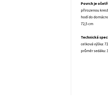
Povrch je ošet
přirozenou kres
hodí do domácnos
72,5 cm
Technická speci
celková výška: 7
průměr sedáku: 