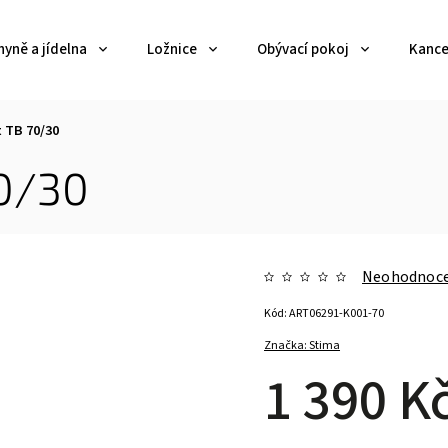
yně a jídelna
Ložnice
Obývací pokoj
Kance
 TB 70/30
70/30
Neohodnoc
Kód:
ART06291-K001-70
Značka:
Stima
1 390 K