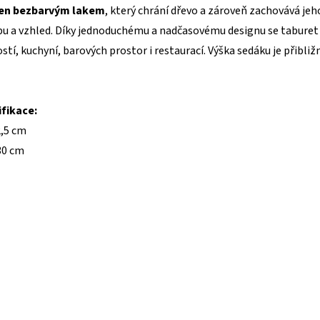
řen bezbarvým lakem
, který chrání dřevo a zároveň zachovává jeh
bu a vzhled. Díky jednoduchému a nadčasovému designu se taburet
tí, kuchyní, barových prostor i restaurací. Výška sedáku je přibliž
fikace:
2,5 cm
30 cm