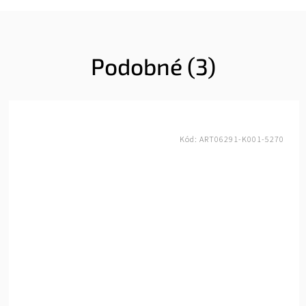
Podobné (3)
Kód:
ART06291-K001-5270