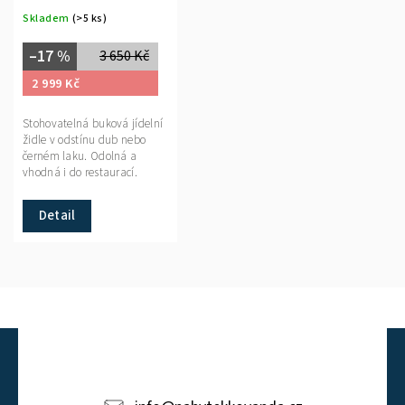
Skladem
(>5 ks)
–17 %
3 650 Kč
2 999 Kč
Stohovatelná buková jídelní
židle v odstínu dub nebo
černém laku. Odolná a
vhodná i do restaurací.
Detail