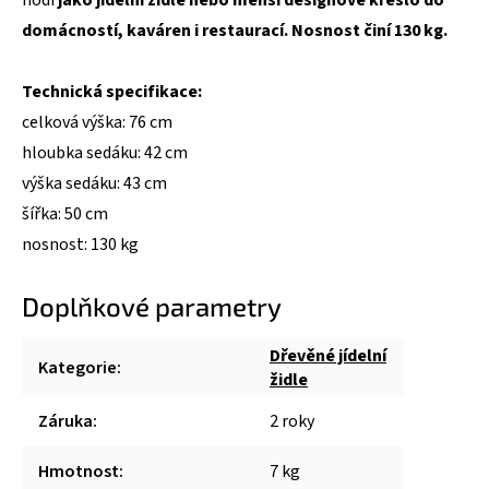
domácností, kaváren i restaurací.
Nosnost činí 130 kg.
Technická specifikace:
celková výška: 76 cm
hloubka sedáku: 42 cm
výška sedáku: 43 cm
šířka: 50 cm
nosnost: 130 kg
Doplňkové parametry
Dřevěné jídelní
Kategorie
:
židle
Záruka
:
2 roky
Hmotnost
:
7 kg