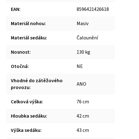
EAN
:
8596421426618
Materiál nohou
:
Masiv
Materiál sedáku
:
Čalounění
Nosnost
:
130 kg
Otočná
:
NE
Vhodné do zátěžového
ANO
provozu
:
Celková výška
:
76 cm
Hloubka sedáku
:
42 cm
Výška sedáku
:
43 cm