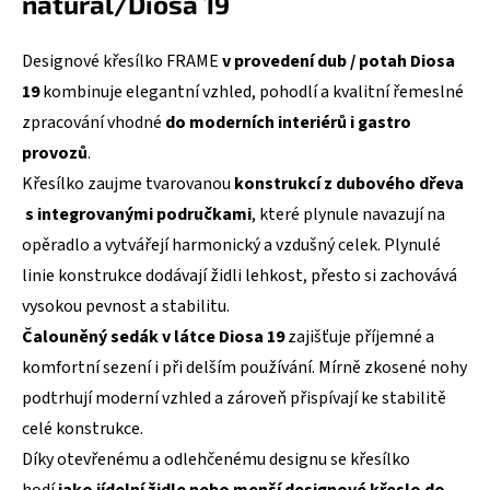
natural/Diosa 19
Designové křesílko FRAME
v provedení dub / potah Diosa
19
kombinuje elegantní vzhled, pohodlí a kvalitní řemeslné
zpracování vhodné
do moderních interiérů i gastro
provozů
.
Křesílko zaujme tvarovanou
konstrukcí z dubového dřeva
s integrovanými područkami
, které plynule navazují na
opěradlo a vytvářejí harmonický a vzdušný celek. Plynulé
linie konstrukce dodávají židli lehkost, přesto si zachovává
vysokou pevnost a stabilitu.
Čalouněný sedák v látce Diosa 19
zajišťuje příjemné a
komfortní sezení i při delším používání. Mírně zkosené nohy
podtrhují moderní vzhled a zároveň přispívají ke stabilitě
celé konstrukce.
Díky otevřenému a odlehčenému designu se křesílko
hodí
jako jídelní židle nebo menší designové křeslo do