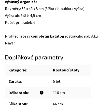
výsuvný organizér
.
Rozměry: 53 x 43 x 5 cm (šířka x hloubka x výška)
Výška úložiště: 4,5 cm
Počet přihrádek: 6
Prohlédněte si
kompletní katalog
rostoucího nábytku
Mayer.
Doplňkové parametry
Kategorie
:
Rostoucí stoly
Záruka
:
5 let
Délka stolu
:
116 cm
?
Šířka stolu
:
66 cm