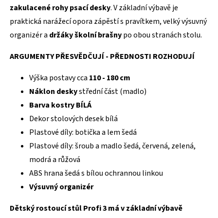
zakulacené rohy psací desky
. V základní výbavě je
praktická narážecí opora zápěstí s pravítkem, velký výsuvný
organizér a
držáky školní brašny
po obou stranách stolu.
ARGUMENTY PŘESVĚDČUJÍ - PŘEDNOSTI ROZHODUJÍ
Výška postavy cca
110 - 180 cm
Náklon desky
střední část (madlo)
Barva kostry BÍLÁ
Dekor stolových desek bílá
Plastové díly: botička a lem šedá
Plastové díly: šroub a madlo šedá, červená, zelená,
modrá a růžová
ABS hrana šedá s bílou ochrannou linkou
Výsuvný organizér
Dětský rostoucí stůl Profi 3 má v základní výbavě