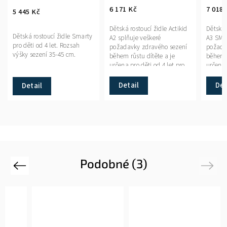
6 171 Kč
7 018 
5 445 Kč
Dětská rostoucí židle Actikid
Dětská 
Dětská rostoucí židle Smarty
A2 splňuje veškeré
A3 SMI
pro děti od 4 let. Rozsah
požadavky zdravého sezení
požada
výšky sezení 35-45 cm.
během růstu dítěte a je
během r
určena pro děti od 4 let pro
určena 
výšku dítěte od 110 do 180
výšku d
cm při maximálním...
cm při..
Detail
Det
Detail
Podobné (3)
Previous
Next