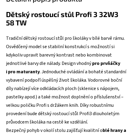
Dětský rostoucí stůl Profi 3 32W3
58 TW
Tradiční dětský rostoucí stůl pro školáky v bílé barvě rámu.
Osvědčený model se stabilní konstrukcí s možností si
kdykoliv upravit barevný kontrast nebo kombinovat
jednotlivé barvy dle nálady. Design vhodný
pro prvňáčky
i pro maturanty
. Jednoduché ovládání a bohaté standardní
vybavení podpoří úspěšný život školáka. Vodorovné boční
díly nabízejí více odkládacích ploch (sklenice s nápojem,
pastelky apod.) a také možnost doplnění o příslušenství –
velkou poličku Profi s držákem knih. Díky robustnímu
provedení bude dětský rostoucí stůl Profi3 dlouholetým
průvodcem školáka na cestě ke vzdělání.
Bezpečný pohyb v okolí stolu zajišťují kvalitní o
blé hrany a