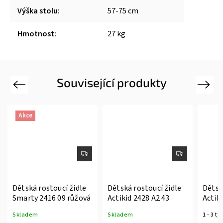
Výška stolu
:
57-75 cm
Hmotnost
:
27 kg
Související produkty
Previous
Next
Akce
Dětská rostoucí židle
Dětská rostoucí židle
Dětsk
Smarty 2416 09 růžová
Actikid 2428 A2 43
Actik
čalou
Skladem
Skladem
1 - 3 t