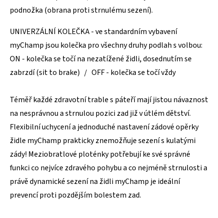
podnožka (obrana proti strnulému sezení).
UNIVERZÁLNÍ KOLEČKA - ve standardním vybavení
myChamp jsou kolečka pro všechny druhy podlah s volbou:
ON - kolečka se točí na nezatížené židli, dosednutím se
zabrzdí (sit to brake) / OFF - kolečka se točí vždy
Téměř každé zdravotní trable s páteří mají jistou návaznost
na nesprávnou a strnulou pozici zad již v útlém dětství.
Flexibilní uchycení a jednoduché nastavení zádové opěrky
židle myChamp prakticky znemožňuje sezení s kulatými
zády! Meziobratlové ploténky potřebují ke své správné
funkci co nejvíce zdravého pohybu a co nejméně strnulosti a
právě dynamické sezení na židli myChamp je ideální
prevencí proti pozdějším bolestem zad.