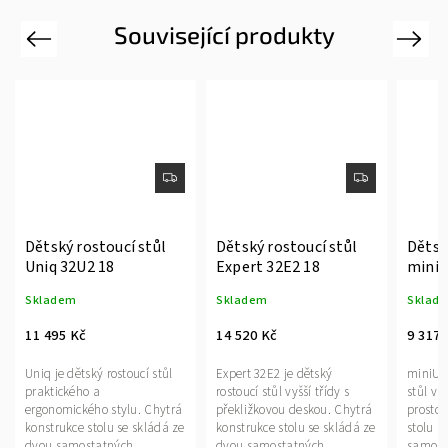
Související produkty
Previous
Next
Dětský rostoucí stůl
Dětský rostoucí stůl
Dětsk
Uniq 32U2 18
Expert 32E2 18
miniU
Skladem
Skladem
Sklad
11 495 Kč
14 520 Kč
9 317 
Uniq je dětský rostoucí stůl
Expert 32E2 je dětský
miniUni
praktického a
rostoucí stůl vyšší třídy s
stůl v
ergonomického stylu. Chytrá
překližkovou deskou. Chytrá
prostor
konstrukce stolu se skládá ze
konstrukce stolu se skládá ze
stolu s
dvou samostatných
dvou samostatných
samost