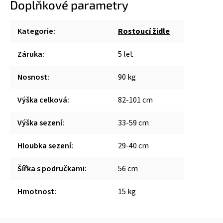
Doplňkové parametry
Kategorie
:
Rostoucí židle
Záruka
:
5 let
Nosnost
:
90 kg
Výška celková
:
82-101 cm
Výška sezení
:
33-59 cm
Hloubka sezení
:
29-40 cm
Šířka s područkami
:
56 cm
Hmotnost
:
15 kg