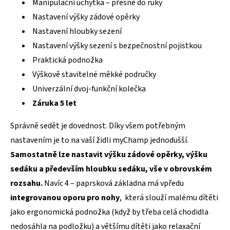
Manipulační úchytka – přesně do ruky
Nastavení výšky zádové opěrky
Nastavení hloubky sezení
Nastavení výšky sezení s bezpečnostní pojistkou
Praktická podnožka
Výškově stavitelné měkké područky
Univerzální dvoj-funkční kolečka
Záruka 5 let
Správně sedět je dovednost. Díky všem potřebným
nastavením je to na vaší židli myChamp jednodušší.
Samostatně lze nastavit výšku zádové opěrky, výšku
sedáku a především hloubku sedáku, vše v obrovském
rozsahu.
Navíc 4 – paprsková základna má vpředu
integrovanou oporu pro nohy
, která slouží malému dítěti
jako ergonomická podnožka (když by třeba celá chodidla
nedosáhla na podložku) a většímu dítěti jako relaxační