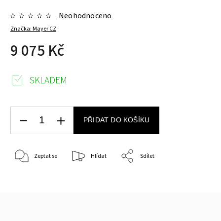
Neohodnoceno
Značka:
Mayer CZ
9 075 Kč
SKLADEM
PŘIDAT DO KOŠÍKU
Zeptat se
Hlídat
Sdílet