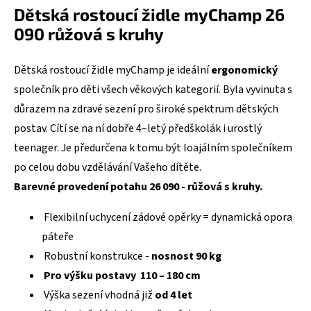
Dětská rostoucí židle myChamp 26
090 růžová s kruhy
Dětská rostoucí židle myChamp je ideální
ergonomický
společník pro děti všech věkových kategorií. Byla vyvinuta s
důrazem na zdravé sezení pro široké spektrum dětských
postav. Cítí se na ní dobře 4–letý předškolák i urostlý
teenager. Je předurčena k tomu být loajálním společníkem
po celou dobu vzdělávání Vašeho dítěte.
Barevné provedení potahu 26 090 - růžová s kruhy.
Flexibilní uchycení zádové opěrky = dynamická opora
páteře
Robustní konstrukce -
nosnost 90 kg
Pro výšku postavy 110 – 180 cm
Výška sezení vhodná již
od 4 let