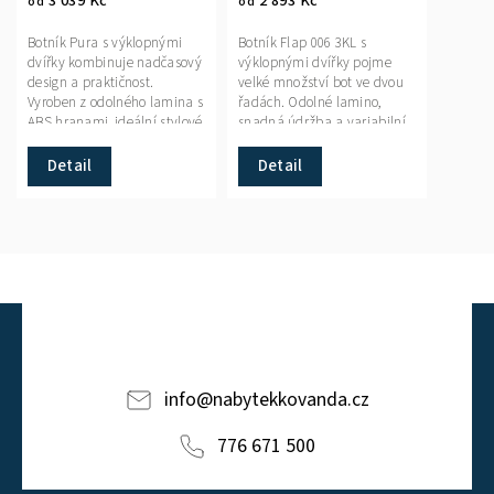
3 039 Kč
2 893 Kč
od
od
Botník Pura s výklopnými
Botník Flap 006 3KL s
dvířky kombinuje nadčasový
výklopnými dvířky pojme
design a praktičnost.
velké množství bot ve dvou
Vyroben z odolného lamina s
řadách. Odolné lamino,
ABS hranami, ideální stylové
snadná údržba a variabilní
řešení pro každou předsíň.
kombinace podle prostoru.
Detail
Detail
info
@
nabytekkovanda.cz
776 671 500