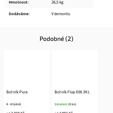
Hmotnost
:
26,5 kg
Dodáváme
:
V demontu
Podobné (2)
Botník Pura
Botník Flap 006 3KL
4 - 6 týdnů
Skladem
(5 ks)