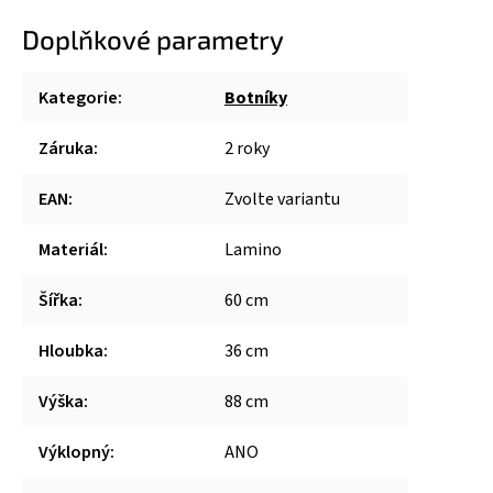
Doplňkové parametry
Kategorie
:
Botníky
Záruka
:
2 roky
EAN
:
Zvolte variantu
Materiál
:
Lamino
Šířka
:
60 cm
Hloubka
:
36 cm
Výška
:
88 cm
Výklopný
:
ANO