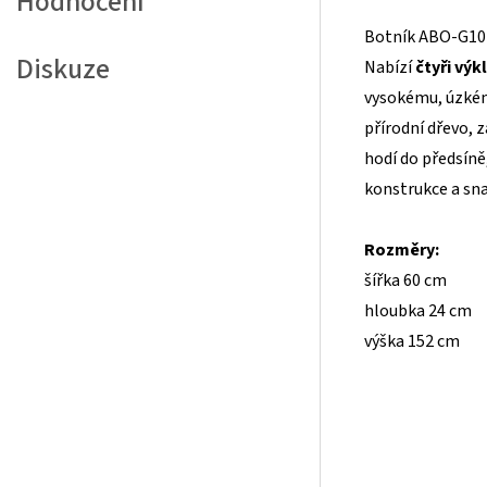
Hodnocení
Botník ABO-G101
Diskuze
Nabízí
čtyři výk
vysokému, úzkém
přírodní dřevo, 
hodí do předsíně,
konstrukce a sna
Rozměry:
šířka 60 cm
hloubka 24 cm
výška 152 cm