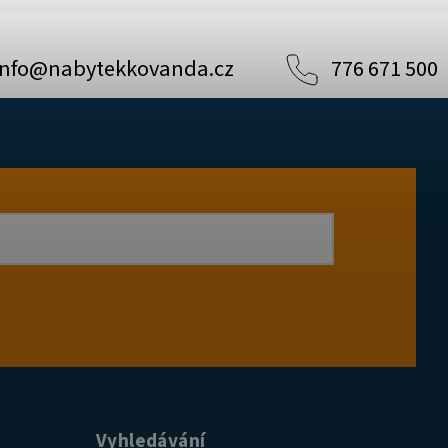
info
@
nabytekkovanda.cz
776 671 500
Vyhledávání