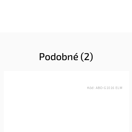
Podobné (2)
Kód:
ABO-G1016 ELM