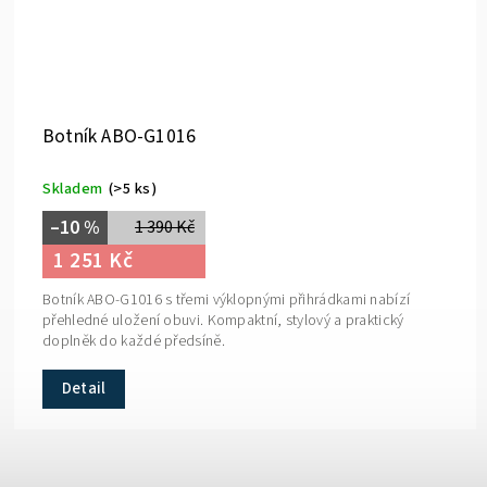
Botník ABO-G1016
Skladem
(>5 ks)
–10 %
1 390 Kč
1 251 Kč
Botník ABO-G1016 s třemi výklopnými přihrádkami nabízí
přehledné uložení obuvi. Kompaktní, stylový a praktický
doplněk do každé předsíně.
Detail