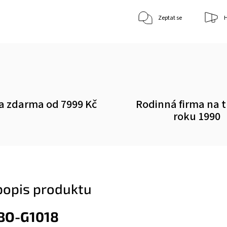
Zeptat se
H
a zdarma od 7999 Kč
Rodinná firma na 
roku 1990
 popis produktu
ABO-G1018