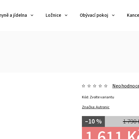
yně a jídelna
Ložnice
Obývací pokoj
Kance
Neohodnoc
Kód:
Zvolte variantu
Značka:
Autronic
–10 %
1 790 
1 611 K