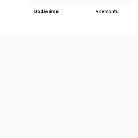
Dodáváme
:
V demontu