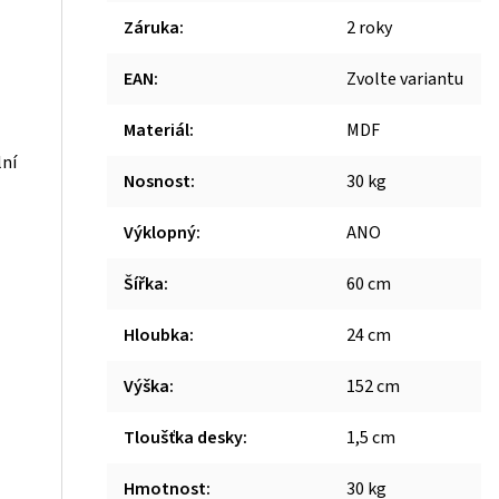
Záruka
:
2 roky
EAN
:
Zvolte variantu
Materiál
:
MDF
lní
Nosnost
:
30 kg
Výklopný
:
ANO
Šířka
:
60 cm
Hloubka
:
24 cm
Výška
:
152 cm
Tloušťka desky
:
1,5 cm
Hmotnost
:
30 kg