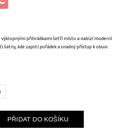
 výklopnými přihrádkami šetří místo a nabízí moderní
či šatny, kde zajistí pořádek a snadný přístup k obuvi.
m
PŘIDAT DO KOŠÍKU