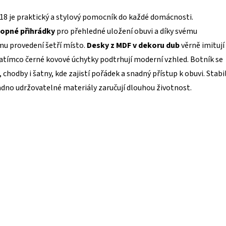
8 je praktický a stylový pomocník do každé domácnosti.
lopné přihrádky
pro přehledné uložení obuvi a díky svému
u provedení šetří místo.
Desky z MDF v dekoru dub
věrně imitují
zatímco černé kovové úchytky podtrhují moderní vzhled. Botník se
 chodby i šatny, kde zajistí pořádek a snadný přístup k obuvi. Stabi
dno udržovatelné materiály zaručují dlouhou životnost.