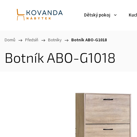
Dětský pokoj
Kuch
Domů
/
Předsíň
/
Botníky
/
Botník ABO-G1018
Botník ABO-G1018