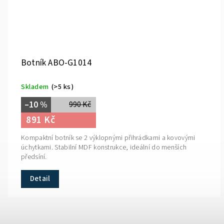
Botník ABO-G1014
Skladem
(>5 ks)
–10 %
990 Kč
891 Kč
Kompaktní botník se 2 výklopnými přihrádkami a kovovými
úchytkami. Stabilní MDF konstrukce, ideální do menších
předsíní.
Detail