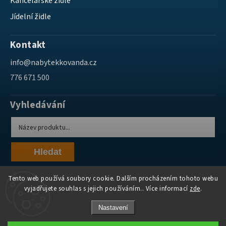
Kancelářské židle
Jídelní židle
Kontakt
info
@
nabytekkovanda.cz
776 671 500
Vyhledávání
Hledat
Tento web používá soubory cookie. Dalším procházením tohoto webu
vyjadřujete souhlas s jejich používáním.. Více informací
zde
.
Nastavení
Copyright 2026
Nábytek Kovanda
. Všechna práva vyhrazena.