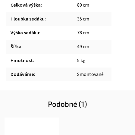
Celková výška
:
80 cm
Hloubka sedáku
:
35 cm
Výška sedáku
:
78 cm
Šířka
:
49 cm
Hmotnost
:
5 kg
Dodáváme
:
Smontované
Podobné (1)