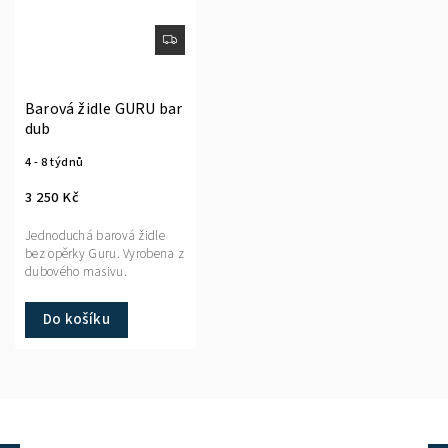
Barová židle GURU bar
dub
4 - 8 týdnů
3 250 Kč
Jednoduchá barová židle
bez opěrky Guru. Vyrobena z
dubového masivu.
Do košíku