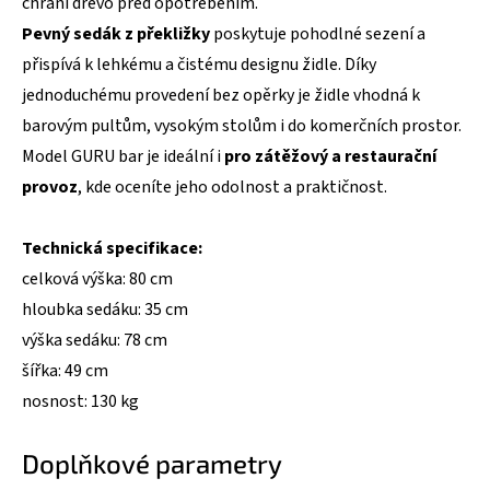
chrání dřevo před opotřebením.
Pevný sedák z překližky
poskytuje pohodlné sezení a
přispívá k lehkému a čistému designu židle. Díky
jednoduchému provedení bez opěrky je židle vhodná k
barovým pultům, vysokým stolům i do komerčních prostor.
Model GURU bar je ideální i
pro zátěžový a restaurační
provoz
, kde oceníte jeho odolnost a praktičnost.
Technická specifikace:
celková výška: 80 cm
hloubka sedáku: 35 cm
výška sedáku: 78 cm
šířka: 49 cm
nosnost: 130 kg
Doplňkové parametry