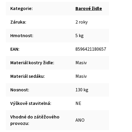
Kategorie
:
Barové židle
Záruka
:
2 roky
Hmotnost
:
5 kg
EAN
:
8596421180657
Materiál kostry židle
:
Masiv
Materiál sedáku
:
Masiv
Nosnost
:
130 kg
Výškově stavitelná
:
NE
Vhodné do zátěžového
ANO
provozu
: