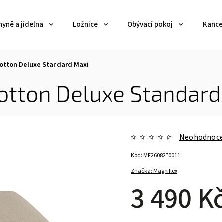
yně a jídelna
Ložnice
Obývací pokoj
Kance
Cotton Deluxe Standard Maxi
otton Deluxe Standard
Neohodnoc
Kód:
MF2608270011
Značka:
Magniflex
3 490 K