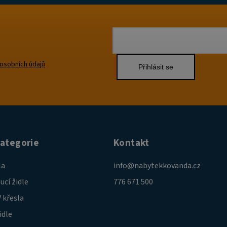
osobních údajů
Přihlásit se
kategorie
Kontakt
la
info
@
nabytekkovanda.cz
ucí židle
776 671 500
 křesla
idle