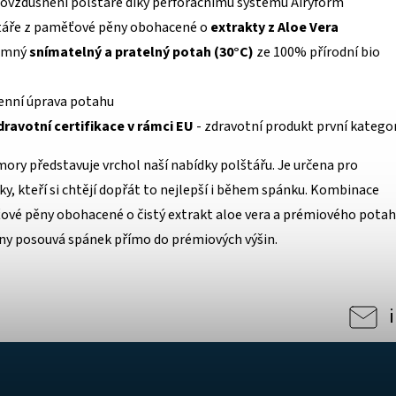
ovzdušnění polštáře díky perforačnímu systému Airyform
štáře z paměťové pěny obohacené o
extrakty z Aloe Vera
jemný
snímatelný a pratelný potah (30°C)
ze 100% přírodní bio
enní úprava potahu
dravotní certifikace v rámci EU
- zdravotní produkt první katego
ry představuje vrchol naší nabídky polštářu. Je určena pro
y, kteří si chtějí dopřát to nejlepší i během spánku. Kombinace
ové pěny obohacené o čistý extrakt aloe vera a prémiového pota
lny posouvá spánek přímo do prémiových výšin.