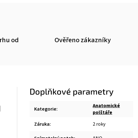
trhu od
Ověřeno zákazníky
Doplňkové parametry
Anatomické
d
Kategorie
:
polštáře
Záruka
:
2 roky