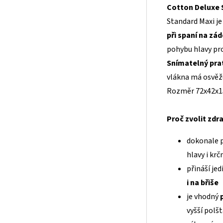
Cotton Deluxe 
Standard Maxi j
při spaní na zád
pohybu hlavy pr
Snímatelný pra
vlákna má osvěžu
Rozměr 72x42x1
Proč zvolit zd
dokonale 
hlavy i krč
přináší je
i na břiše
je vhodný
vyšší polš