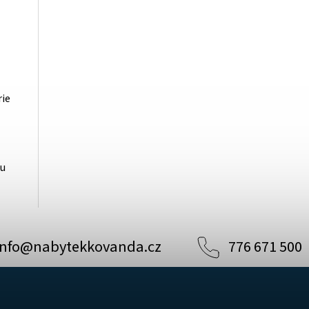
rie
hu
info
@
nabytekkovanda.cz
776 671 500