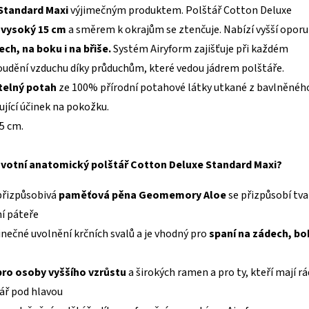
Standard Maxi
výjimečným produktem. Polštář Cotton Deluxe
e
vysoký 15 cm
a směrem k okrajům se ztenčuje. Nabízí vyšší oporu
ech, na boku i na břiše.
Systém Airyform zajišťuje při každém
oudění vzduchu díky průduchům, které vedou jádrem polštáře.
telný potah
ze 100% přírodní potahové látky utkané z bavlněnéh
jící účinek na pokožku.
5 cm.
ravotní anatomický polštář Cotton Deluxe Standard Maxi?
přizpůsobivá
paměťová pěna Geomemory Aloe
se přizpůsobí tva
ní páteře
dinečné uvolnění krčních svalů a je vhodný pro
spaní na zádech, bo
pro osoby vyššího vzrůstu
a širokých ramen a pro ty, kteří mají rá
tář pod hlavou