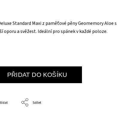
Deluxe Standard Maxi z paměťové pěny Geomemory Aloe s
í oporu a svěžest. Ideální pro spánek v každé poloze.
PŘIDAT DO KOŠÍKU
lídat
Sdílet